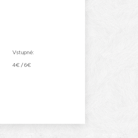
Vstupné:
4€ / 6€