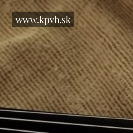
www.kpvh.sk