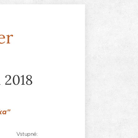
er
 2018
ska"
Vstupné: