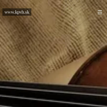
www.kpvh.sk