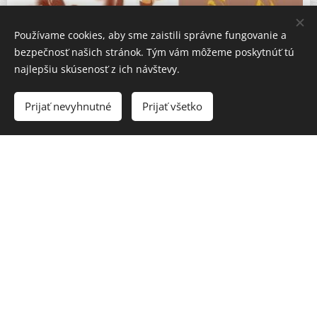
Používame cookies, aby sme zaistili správne fungovanie a
bezpečnosť našich stránok. Tým vám môžeme poskytnúť tú
najlepšiu skúsenosť z ich návštevy.
Prijať nevyhnutné
Prijať všetko
Giovanni Battista Sammartini
(1700 - 1775)
Sinfonia A Dur
- Presto