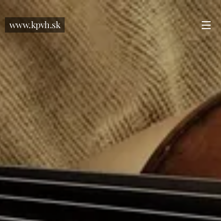
www.kpvh.sk