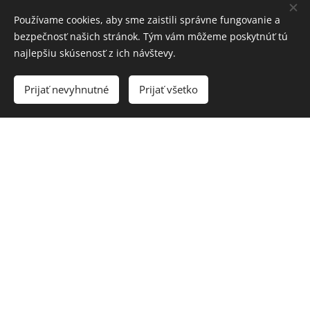
Používame cookies, aby sme zaistili správne fungovanie a
bezpečnosť našich stránok. Tým vám môžeme poskytnúť tú
najlepšiu skúsenosť z ich návštevy.
Prijať nevyhnutné
Prijať všetko
Ľuboš Bernáth (1977)
Ungarese - Malá suita pre
gitaru a klavír
- Prelúdium