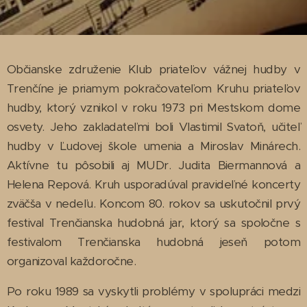
Občianske združenie Klub priateľov vážnej hudby v
Trenčíne je priamym pokračovateľom Kruhu priateľov
hudby, ktorý vznikol v roku 1973 pri Mestskom dome
osvety. Jeho zakladateľmi boli Vlastimil Svatoň, učiteľ
hudby v Ľudovej škole umenia a Miroslav Minárech.
Aktívne tu pôsobili aj MUDr. Judita Biermannová a
Helena Repová. Kruh usporadúval pravideľné koncerty
zväčša v nedeľu. Koncom 80. rokov sa uskutočnil prvý
festival Trenčianska hudobná jar, ktorý sa spoločne s
festivalom Trenčianska hudobná jeseň potom
organizoval každoročne.
Po roku 1989 sa vyskytli problémy v spolupráci medzi