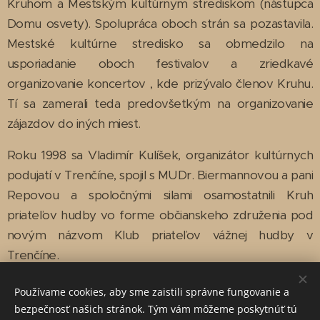
Kruhom a Mestským kultúrnym strediskom (nástupca
Domu osvety). Spolupráca oboch strán sa pozastavila.
Mestské kultúrne stredisko sa obmedzilo na
usporiadanie oboch festivalov a zriedkavé
organizovanie koncertov , kde prizývalo členov Kruhu.
Tí sa zamerali teda predovšetkým na organizovanie
zájazdov do iných miest.
Roku 1998 sa Vladimír Kulíšek, organizátor kultúrnych
podujatí v Trenčíne, spojil s MUDr. Biermannovou a pani
Repovou a spoločnými silami osamostatnili Kruh
priateľov hudby vo forme občianskeho združenia pod
novým názvom Klub priateľov vážnej hudby v
Trenčíne.
Tento klub prevzal od MsKS Trenčín aj organizovanie
Používame cookies, aby sme zaistili správne fungovanie a
pravidelných festivalov Trenčianska hudobná jar a
bezpečnosť našich stránok. Tým vám môžeme poskytnúť tú