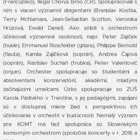
(Francúzsko), Ilegal Chorus Brno (ČR). Spolupracovali s
ním s viacerí významní dirigentami (Branislav Kostka,
Terry McNamara, Jean-Sebastian Scotton, Veronika
Hrúzová, Ewald Danel). Ako sólisti s orchestrom
účinkovali významné osobnosti, napr. Peter Zajíček
(husle), Emmanuel Rossfelder (gitara), Philippe Bernold
(flauta), Kamila Zajíčková (soprán), Andrea Čajová
(soprán), Rastislav Sucháň (trubka), Peter Valentovič
(organ). Orchester spolupracuje so študentami a
absolventami konzervatórií, akadémií, mladými
začínajúcimi umelcami. Úzko spolupracuje so ZUŠ
Karola Pádivého v Trenčíne, s jej pedagógmi, zapájaní
sú v dostupnej miere žiaci s perspektívou ich
účinkovania v orchestri v budúcnosti. Nemalý význam
pre KOMT má tiež spolupráca so Slovenským
komorným orchestrom (spoločné koncerty v r. 2016 a