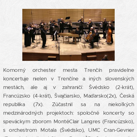
Komorný orchester mesta Trenčín pravidelne
koncertuje nielen v Trenčíne a iných slovenských
mestách, ale aj v zahraničí: Švédsko (2-krát),
Francúzsko (4-krát), Švajčiarsko, Maďarsko(2x), Česká
republika (7x). Zúčastnil sa na niekoľkých
medzinárodných projektoch: spoločné koncerty so
speváckym zborom MontéClair Langres (Francúzsko),
s orchestrom Motala (Švédsko), UMC Cran-Gevrier