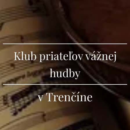
Klub priateľov vážnej
hudby
v Trenčíne