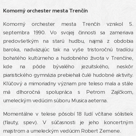
Komorný orchester mesta Trenčín
Komorný orchester mesta Trenčín vznikol 5.
septembra 1990. Vo svojej činnosti sa zameriava
predovšetkým na starú hudbu, najmä z obdobia
baroka, nadväzujúc tak na vyše tristoročnú tradíciu
bohatého kultúrneho a hudobného života v Trenčíne,
kde na pôde bývalého jezuitského, neskôr
piaristického gymnázia prebiehali čulé hudobné aktivity.
Kľúčový a mimoriadny význam pre teleso mala a stále
má dlhoročná spolupráca s Petrom Zajíčkom,
umeleckým vedúcim súboru Musica aeterna.
Momentálne v telese pôsobí 18 ľudí včítane sólistiek
(flauty, spev). V súčasnosti je jeho koncertným
majstrom a umeleckým vedúcim Robert Zemene.