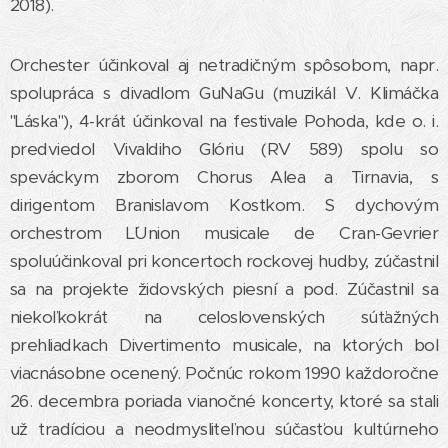
2018).
Orchester účinkoval aj netradičným spôsobom, napr.
spolupráca s divadlom GuNaGu (muzikál V. Klimáčka
"Láska"), 4-krát účinkoval na festivale Pohoda, kde o. i.
predviedol Vivaldiho Glóriu (RV 589) spolu so
speváckym zborom Chorus Alea a Tirnavia, s
dirigentom Branislavom Kostkom. S dychovým
orchestrom L´Union musicale de Cran-Gevrier
spoluúčinkoval pri koncertoch rockovej hudby, zúčastnil
sa na projekte židovských piesní a pod. Zúčastnil sa
niekoľkokrát na celoslovenských súťažných
prehliadkach Divertimento musicale, na ktorých bol
viacnásobne ocenený. Počnúc rokom 1990 každoročne
26. decembra poriada vianočné koncerty, ktoré sa stali
už tradíciou a neodmysliteľnou súčasťou kultúrneho