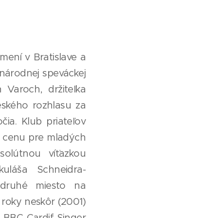
mení v Bratislave a
inárodnej speváckej
 Varoch, držiteľka
ského rozhlasu za
čia. Klub priateľov
nú cenu pre mladých
solútnou víťazkou
kuláša Schneidra-
 druhé miesto na
 roky neskôr (2001)
e BBC Cardif Singer