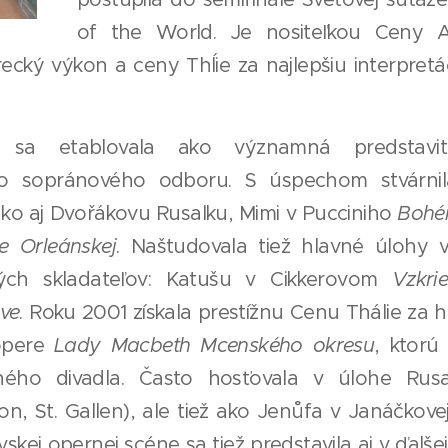
of the World. Je nositeľkou Ceny 
recký výkon a ceny Thĺie za najlepšiu interpretá
a etablovala ako významná predstavite
o sopránového odboru. S úspechom stvárni
ako aj Dvořákovu Rusalku, Mimi v Pucciniho
Bohé
e Orleánskej
. Naštudovala tiež hlavné úlohy 
ých skladateľov: Katušu v Cikkerovom
Vzkrie
ve
. Roku 2001 získala prestížnu Cenu Thálie za h
 opere
Lady Macbeth Mcenského okresu
, ktorú
ého divadla. Často hosťovala v úlohe Rusa
on, St. Gallen), ale tiež ako Jenůfa v Janáčkove
vskej opernej scéne sa tiež predstavila aj v ďalše