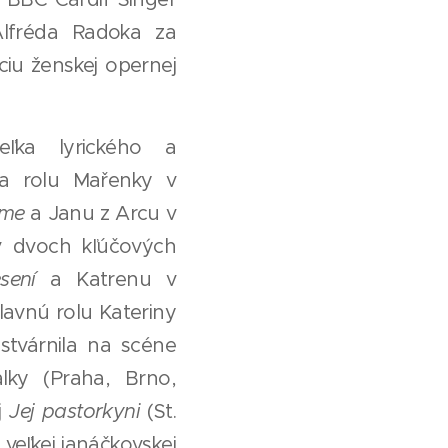
Alfréda Radoka za
ciu ženskej opernej
ľka lyrického a
la rolu Mařenky v
me
a Janu z Arcu v
v dvoch kľúčových
sení
a Katrenu v
lavnú rolu Kateriny
 stvárnila na scéne
lky (Praha, Brno,
j
Jej pastorkyni
(St.
j veľkej janáčkovskej