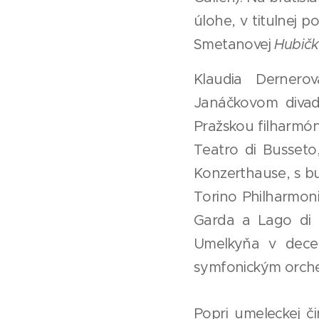
úlohe, v titulnej 
Smetanovej
Hubič
Klaudia Dernero
Janáčkovom divadl
Pražskou filharmó
Teatro di Busseto
Konzerthause, s b
Torino Philharmoni
Garda a Lago di 
Umelkyňa v dece
symfonickým orch
Popri umeleckej č