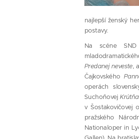
najlepší ženský he
postavy.
Na scéne SND s
mladodramatickéh
Predanej neveste
, 
Čajkovského
Pann
operách slovensk
Suchoňovej
Krútňa
v Šostakovičovej
pražského Národn
Nationaloper in Ly
Gallen). Na bratisla