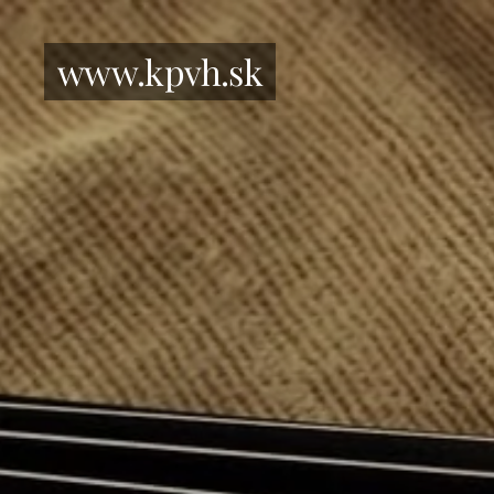
www.kpvh.sk