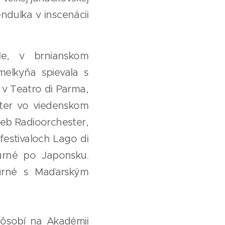
endulka v inscenácii
le, v brnianskom
melkyňa spievala s
v Teatro di Parma,
ster vo viedenskom
eb Radioorchester,
festivaloch Lago di
urné po Japonsku.
urné s Maďarským
pôsobí na Akadémii