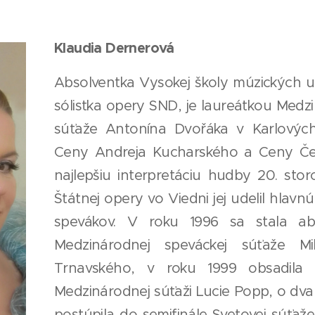
Klaudia Dernerová
Absolventka Vysokej školy múzických u
sólistka opery SND, je laureátkou Medz
súťaže Antonína Dvořáka v Karlových
Ceny Andreja Kucharského a Ceny Če
najlepšiu interpretáciu hudby 20. storo
Štátnej opery vo Viedni jej udelil hlav
spevákov. V roku 1996 sa stala ab
Medzinárodnej speváckej súťaže Mi
Trnavského, v roku 1999 obsadila
Medzinárodnej súťaži Lucie Popp, o dva
postúpila do semifinále Svetovej súťaž