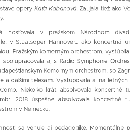
postave opery
Káťa Kabanová
. Zaujala tiež ako V
ky
.
vá hosťovala v pražskom Národnom divad
e, v Staatsoper Hannover... ako koncertná u
niou, Pražským komorným orchestrom, vystúpila 
, spolupracovala aj s Radio Symphonie Orche
udapeštianskym Komorným orchestrom, so Zagr
e a ďalšími telesami. Vystupovala aj na letných 
Como. Niekoľko krát absolvovala koncertné t
mbri 2018 úspešne absolvovala koncertné t
estrom v Nemecku.
innosti sa venuje aj pedagogike. Momentálne 