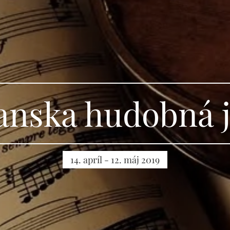
anska hudobná j
14. apríl - 12. máj 2019