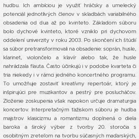
hudbu. Ich ambíciou je využiť hráčsky a umelecký
potenciál jednotlivých členov v skladbách variabilného
obsadenia od dua až po kvinteto. Základom súboru
bolo dychové kvinteto, ktoré vzniklo pri dychovom
oddelení univerzity v roku 2003. Po skončení ich štúdií
sa súbor pretransformovali na obsadenie: soprán, husle,
klarinet, violončelo a klavír alebo tak, že husle
nahrádzala flauta. Často účinkujú i v podobe kvarteta či
tria niekedy i v rámci jedného koncertného programu.
To umožňuje zostaviť kreatívny repertoár, ktorý je
inšpirujúci pre muzikantov a pestrý pre poslucháčov.
Zloženie zoskupenia však napokon určuje dramaturgia
koncertov. Interpretačným ťažiskom súboru je hudba
majstrov klasicizmu a romantizmu doplnená o diela
baroka a široký výber z tvorby 20. storočia s
osobitným zreteľom na tvorbu súčasných maďarských,