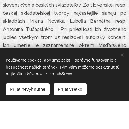
slovenských a českých skladateľov. Zo slovenskej resp.
českej skladateľskej tvorby najčastejšie siahajú po
skladbách Milana Nováka, Ľuboša Bernátha resp.
Antonína Tučapského . Pri príležitosti ich životného
jubilea všetkým trom už realizovali autorský koncert.
Ich umenie je zaznamenané okrem Maďarského
rozhlasu i v ČR /vystúpenie na XXIV. roč.
Používame cookies, aby sme zaistili správne fungovanie a
medzinárodného festivalu FORFEST v Kroměříži/ ako i
bezpečnosť našich stránok. Tým vám môžeme poskytnúť tú
v SR /koncert pri príležitosti 25. výr. vzniku Maďarskej
najlepšiu skúsenosť z ich návštevy.
spoločnosti priateľov hudby na Slovensku /.
Prijať nevyhnutné
Prijať všetko
Komorný súbor
Ad Libitum
okrem pravidelných domácich
vystúpení reprezentuje svoju
vyspelú úroveň aj v zahraničí.