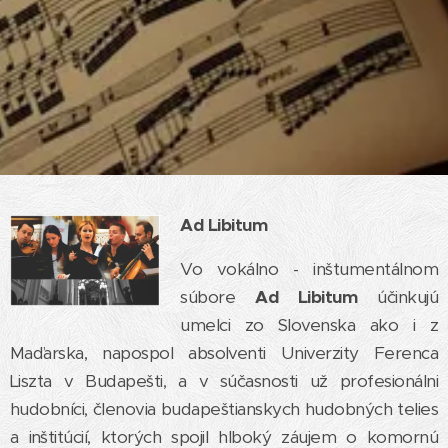
Ad Libitum
Vo vokálno - inštumentálnom
súbore
Ad Libitum
účinkujú
umelci zo Slovenska ako i z
Maďarska, napospol absolventi Univerzity Ferenca
Liszta v Budapešti, a v súčasnosti už profesionálni
hudobníci, členovia budapeštianskych hudobných telies
a inštitúcií, ktorých spojil hlboký záujem o komornú