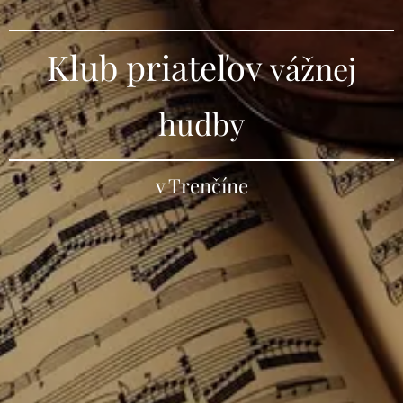
Klub priateľov
vážnej
hudby
v Trenčíne