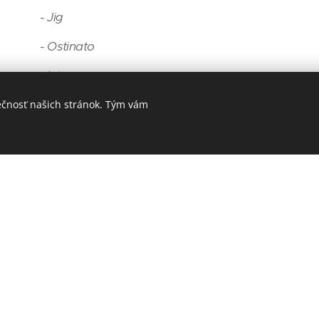
- Jig
- Ostinato
- Intermezzo
ečnosť našich stránok. Tým vám
- Finale (The Dargason)
Wolfgang Amadeus Mozart (1756 - 1791)
Symfónia č. 6 F Dur
"Olomoucká ", KV 43
- Allegro
- Andante
- Menuetto
- Allegro