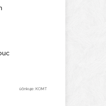
n
ouc
účinkuje: KOMT