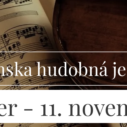
nska hudobná je
er - 11. nov