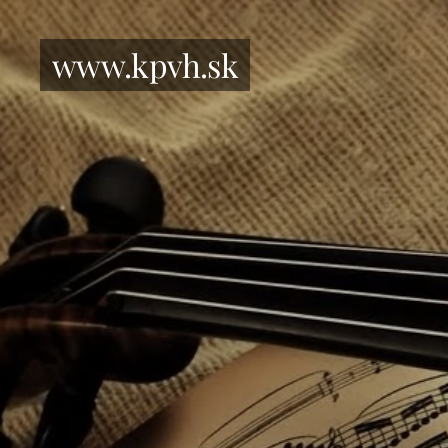
www.kpvh.sk