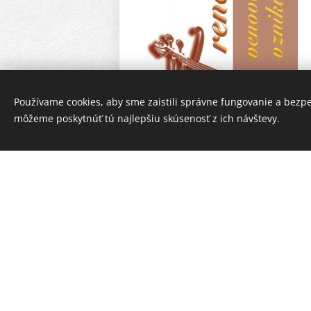
Používame cookies, aby sme zaistili správne fungovanie a bezp
môžeme poskytnúť tú najlepšiu skúsenosť z ich návštevy.