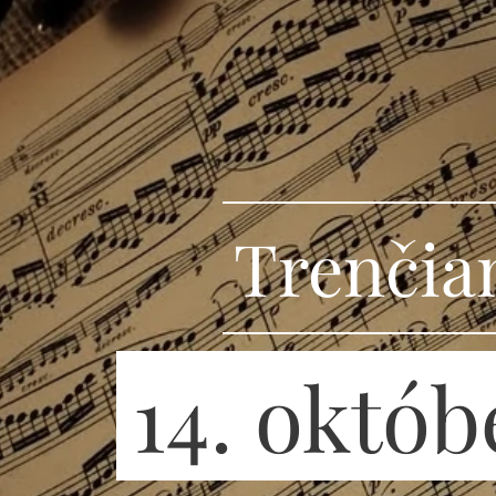
Trenčia
14. októb