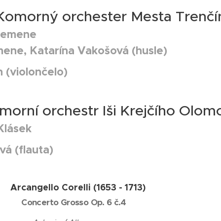
Komorný orchester Mesta Trenčí
 Zemene
mene, Katarína Vakošová (husle)
 (violončelo)
morní orchestr Iši Krejčího Olom
Klásek
vá (flauta)
Arcangello Corelli (1653 - 1713)
Concerto Grosso Op. 6 č.4