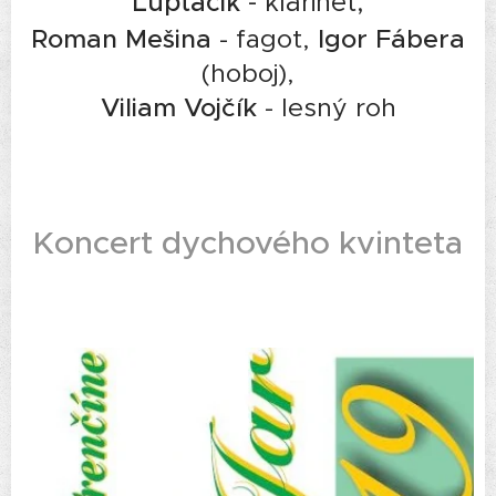
Luptáčik
- klarinet,
Roman Mešina
- fagot,
Igor Fábera
(hoboj),
Viliam Vojčík
- lesný roh
Koncert dychového kvinteta