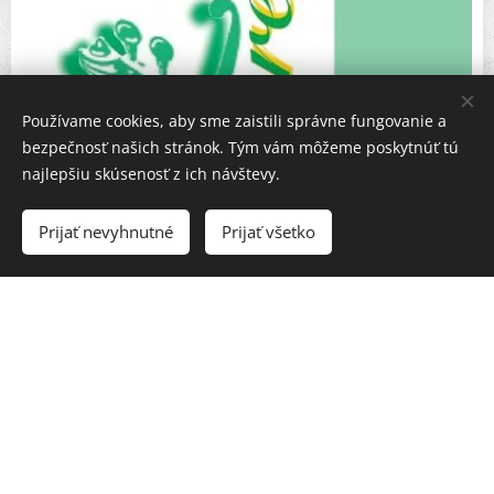
Používame cookies, aby sme zaistili správne fungovanie a
bezpečnosť našich stránok. Tým vám môžeme poskytnúť tú
najlepšiu skúsenosť z ich návštevy.
Prijať nevyhnutné
Prijať všetko
Johann Christian Bach
(1735-1782)
Kvinteto B dur
- Allegro