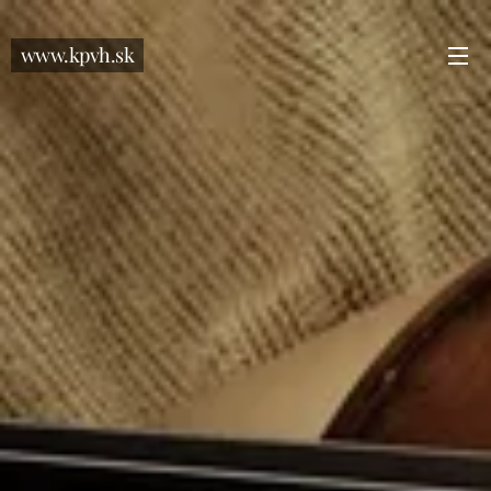
www.kpvh.sk