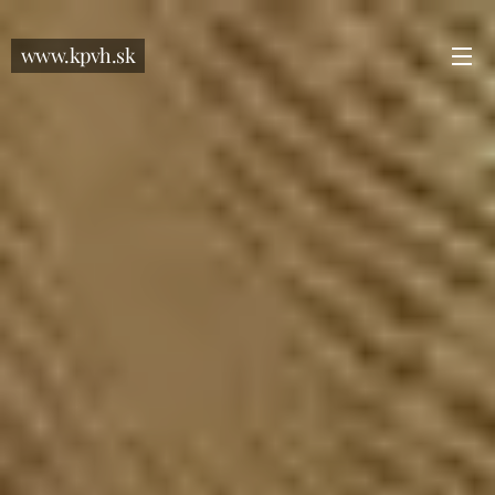
www.kpvh.sk