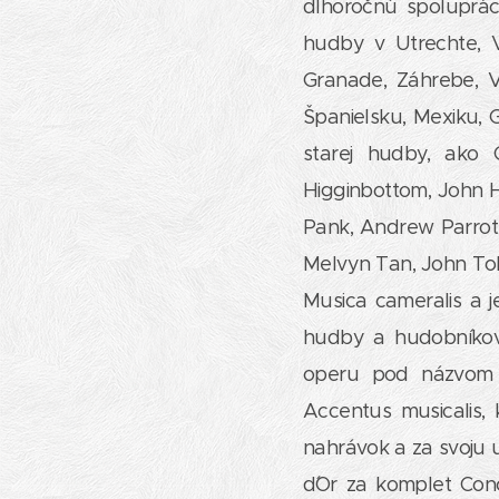
dlhoročnú spoluprác
hudby v Utrechte, Vi
Granade, Záhrebe, V
Španielsku, Mexiku, 
starej hudby, ako 
Higginbottom, John H
Pank, Andrew Parrott
Melvyn Tan, John Toll
Musica cameralis a j
hudby a hudobníkov, 
operu pod názvom O
Accentus musicalis,
nahrávok a za svoju 
d´Or za komplet Conc