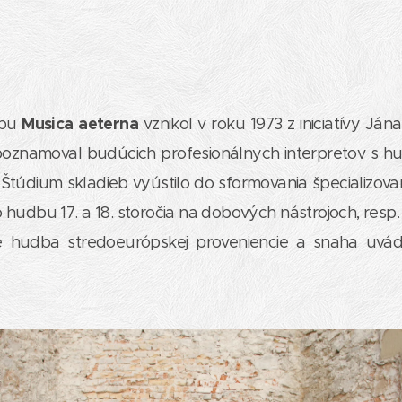
Musica aeterna
dbu
vznikol v roku 1973 z iniciatívy Ján
oznamoval budúcich profesionálnych interpretov s h
 Štúdium skladieb vyústilo do sformovania špecializov
 hudbu 17. a 18. storočia na dobových nástrojoch, resp.
e hudba stredoeurópskej proveniencie a snaha uvá