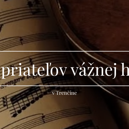
 priateľov vážnej 
v Trenčíne