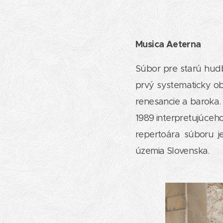
Musica Aeterna
Súbor pre starú hu
prvý systematicky ob
renesancie a baroka.
1989 interpretujúceho
repertoára súboru j
územia Slovenska.