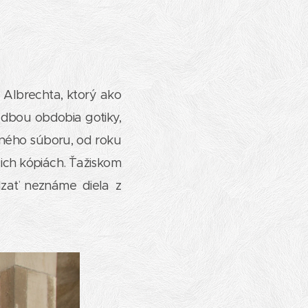
a Albrechta, ktorý ako
udbou obdobia gotiky,
aného súboru, od roku
 ich kópiách. Ťažiskom
dzať neznáme diela z