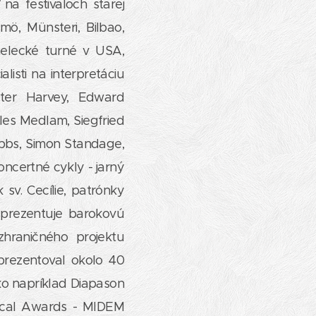
a festivaloch starej
mö, Münsteri, Bilbao,
melecké turné v USA,
isti na interpretáciu
eter Harvey, Edward
les Medlam, Siegfried
ubbs, Simon Standage,
oncertné cykly - jarný
sv. Cecílie, patrónky
k prezentuje barokovú
hraničného projektu
prezentoval okolo 40
ko napríklad Diapason
ssical Awards - MIDEM