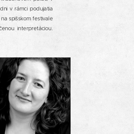
edni v rámci podujatia
 na spišskom festivale
čenou interpretáciou.