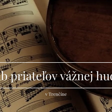
b priateľov vážnej h
v Trenčíne