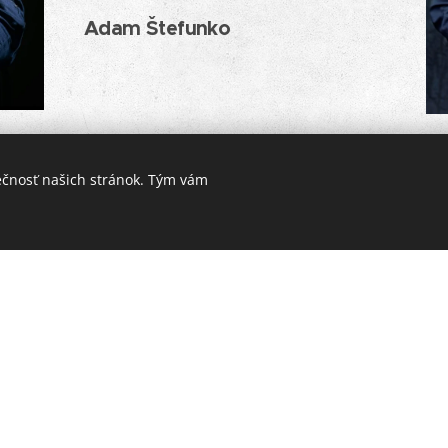
Adam Štefunko
Al
ečnosť našich stránok. Tým vám
melecký vedúci súboru
4) študoval hru na gitare na žilinskom konzervatóriu 
údium ďalej zameral na muzikológiu a starú hudbu v B