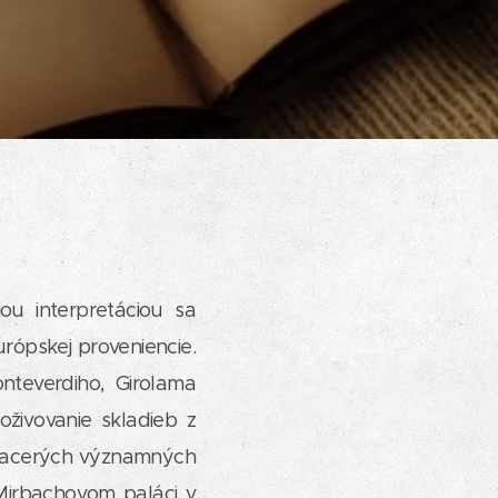
ou interpretáciou sa
rópskej proveniencie.
teverdiho, Girolama
 oživovanie skladieb z
 viacerých významných
 Mirbachovom paláci v