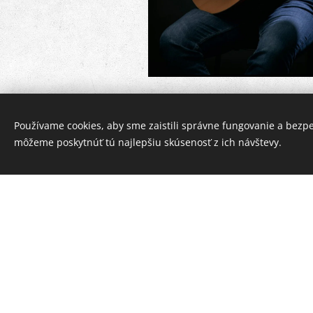
Michal Hottmar
Používame cookies, aby sme zaistili správne fungovanie a bezp
môžeme poskytnúť tú najlepšiu skúsenosť z ich návštevy.
Michal Hottmar
- u
Michal Hottmar (*197
Lehotského. Svoje št