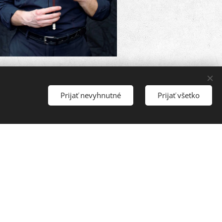
exander Botoš
Prijať nevyhnutné
Prijať všetko
v triede prof. Dušana
ratislave na Hudobnej