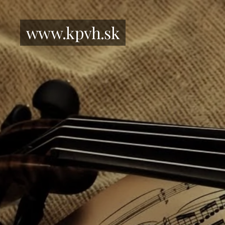
www.kpvh.sk