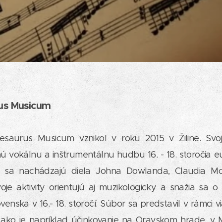
us Musicum
aurus Musicum vznikol v roku 2015 v Žiline. Svoj
 vokálnu a inštrumentálnu hudbu 16. - 18. storočia eu
u sa nachádzajú diela Johna Dowlanda, Claudia Mon
oje aktivity orientujú aj muzikologicky a snažia sa o
enska v 16.- 18. storočí. Súbor sa predstavil v rámci
v, ako je napríklad účinkovanie na Oravskom hrade, v