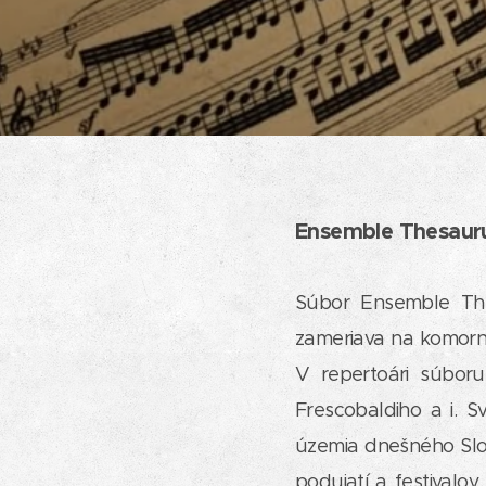
Ensemble Thesaur
Súbor Ensemble Thes
zameriava na komornú
V repertoári súbor
Frescobaldiho a i. Sv
územia dnešného Slov
podujatí a festivalo