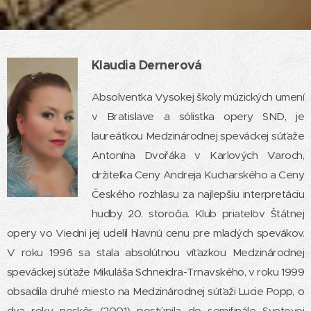
Klaudia Dernerová
Absolventka Vysokej školy múzických umení
v Bratislave a sólistka opery SND, je
laureátkou Medzinárodnej speváckej súťaže
Antonína Dvořáka v Karlových Varoch,
držiteľka Ceny Andreja Kucharského a Ceny
Českého rozhlasu za najlepšiu interpretáciu
hudby 20. storočia. Klub priateľov Štátnej
opery vo Viedni jej udelil hlavnú cenu pre mladých spevákov.
V roku 1996 sa stala absolútnou víťazkou Medzinárodnej
speváckej súťaže Mikuláša Schneidra-Trnavského, v roku 1999
obsadila druhé miesto na Medzinárodnej súťaži Lucie Popp, o
dva roky neskôr (2001) postúpila do semifinále Svetovej