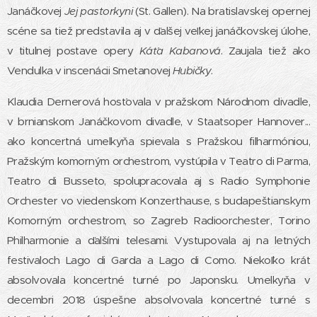
Janáčkovej
Jej pastorkyni
(St. Gallen). Na bratislavskej opernej
scéne sa tiež predstavila aj v ďalšej veľkej janáčkovskej úlohe,
v titulnej postave opery
Káťa Kabanová
. Zaujala tiež ako
Vendulka v inscenácii Smetanovej
Hubičky
.
Klaudia Dernerová hosťovala v pražskom Národnom divadle,
v brnianskom Janáčkovom divadle, v Staatsoper Hannover...
ako koncertná umelkyňa spievala s Pražskou filharmóniou,
Pražským komorným orchestrom, vystúpila v Teatro di Parma,
Teatro di Busseto, spolupracovala aj s Radio Symphonie
Orchester vo viedenskom Konzerthause, s budapeštianskym
Komorným orchestrom, so Zagreb Radioorchester, Torino
Philharmonie a ďalšími telesami. Vystupovala aj na letných
festivaloch Lago di Garda a Lago di Como. Niekoľko krát
absolvovala koncertné turné po Japonsku. Umelkyňa v
decembri 2018 úspešne absolvovala koncertné turné s