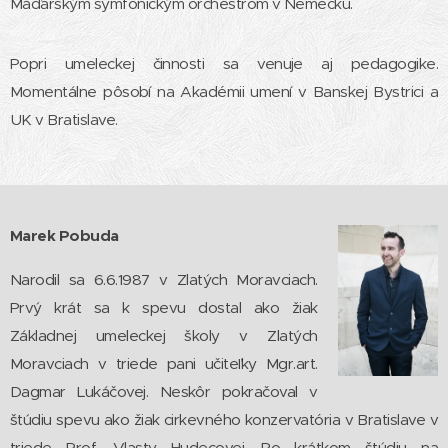
Maďarským symfonickým orchestrom v Nemecku.
Popri umeleckej činnosti sa venuje aj pedagogike.
Momentálne pôsobí na Akadémii umení v Banskej Bystrici a
UK v Bratislave.
Marek Pobuda
Narodil sa 6.6.1987 v Zlatých Moravciach.
Prvý krát sa k spevu dostal ako žiak
Základnej umeleckej školy v Zlatých
Moravciach v triede pani učiteľky Mgr.art.
Dagmar Lukáčovej. Neskôr pokračoval v
štúdiu spevu ako žiak cirkevného konzervatória v Bratislave v
triede Prof. Vlasty Hudecovej. Po krátkom štúdiu na