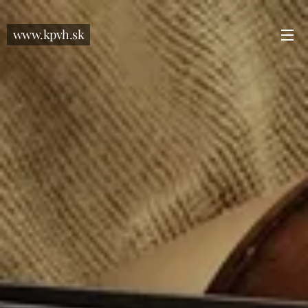
www.kpvh.sk