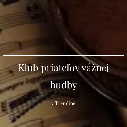
Klub priateľov vážnej
hudby
v Trenčíne