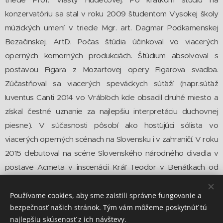
konzervatóriu sa stal v roku 2009 študentom Vysokej školy
múzických umení v triede Mgr. art. Dagmar Podkamenskej
Bezačinskej, ArtD. Počas štúdia účinkoval vo viacerých
operných komorných produkciách. Štúdium absolvoval s
postavou Figara z Mozartovej opery Figarova svadba.
Zúčastňoval sa viacerých speváckych súťaží (napr.súťaž
Iuventus Canti 2014 vo Vrábľoch kde obsadil druhé miesto a
získal čestné uznanie za najlepšiu interpretáciu duchovnej
piesne). V súčasnosti pôsobí ako hosťujúci sólista vo
viacerých operných scénach na Slovensku i v zahraničí. V roku
2015 debutoval na scéne Slovenského národného divadla v
postave Acmeta v inscenácii Kráľ Teodor v Benátkach od
autora Giovanniho Paisiella. Pôsobí ako hosťujúci sólista v
Štátnom divadle Košice, Štátnej opere Banská Bystrica,
Používame cookies, aby sme zaistili správne fungovanie a
bezpečnosť našich stránok. Tým vám môžeme poskytnúť tú
Národním divadle Brno, je hosťom rôznych festivalov, venuje
najlepšiu skúsenosť z ich návštevy.
sa koncertnej činnosti, komorným piesňovým recitálom a