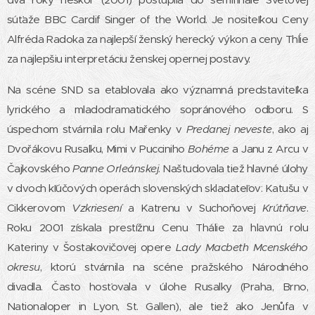
súťaže BBC Cardif Singer of the World. Je nositeľkou Ceny
Alfréda Radoka za najlepší ženský herecký výkon a ceny Thĺie
za najlepšiu interpretáciu ženskej opernej postavy.
Na scéne SND sa etablovala ako významná predstaviteľka
lyrického a mladodramatického sopránového odboru. S
úspechom stvárnila rolu Mařenky v
Predanej neveste
, ako aj
Dvořákovu Rusalku, Mimi v Pucciniho
Bohéme
a Janu z Arcu v
Čajkovského
Panne Orleánskej
. Naštudovala tiež hlavné úlohy
v dvoch kľúčových operách slovenských skladateľov: Katušu v
Cikkerovom
Vzkriesení
a Katrenu v Suchoňovej
Krútňave
.
Roku 2001 získala prestížnu Cenu Thálie za hlavnú rolu
Kateriny v Šostakovičovej opere
Lady Macbeth Mcenského
okresu
, ktorú stvárnila na scéne pražského Národného
divadla. Často hosťovala v úlohe Rusalky (Praha, Brno,
Nationaloper in Lyon, St. Gallen), ale tiež ako Jenůfa v