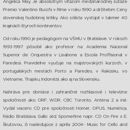
Angelica May. Je absolútnym víťazom medzinárodnej súťaže
Premio Valentino Bucchi v Ríme v roku 1990 a držiteľom Ceny
slovenskej hudobnej kritiky. Ako sólista vystúpil v takmer 40
krajinách štyroch kontinentov.
Od roku 1990 je pedagógom na VŠMU v Bratislave. V rokoch
1993-1997 pôsobil ako profesor na Academia Nacional
Superior de Orquestra v Lisabone a Escola Proffisional v
Paredesi. Pravidelne vyučuje na majstrovských kurzoch, v
portugalských mestách Porto a Paredes, v Rakúsku, vo
Vietname, Thajsku, Indonézii, ako aj na Slovensku.
Nahráva pre domáce i zahraničné rozhlasové i televízne
spoločnosti ako ORF, WDR, CBC Toronto, Antena 2 a iné.
Vydal viacero CD pre spoločnosti Homer, OPUS, Numérica,
Rádio Bratislava, Gallo atď. Spomeňme napr. CD On Fire s E.
Škutovou, či nasledujúce z apríla 2004- Music for Cello and