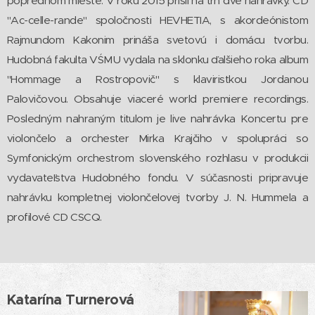
poprednom mieste. V roku 2015 prišli na trh dve nahrávky. CD
"Ac-celle-rande" spoločnosti HEVHETIA, s akordeónistom
Rajmundom Kakonim prináša svetovú i domácu tvorbu.
Hudobná fakulta VŚMU vydala na sklonku ďalšieho roka album
"Hommage a Rostropovič" s klaviristkou Jordanou
Palovičovou. Obsahuje viaceré world premiere recordings.
Posledným nahraným titulom je live nahrávka Koncertu pre
violončelo a orchester Mirka Krajčiho v spolupráci so
Symfonickým orchestrom slovenského rozhlasu v produkcii
vydavateľstva Hudobného fondu. V súčasnosti pripravuje
nahrávku kompletnej violončelovej tvorby J. N. Hummela a
profilové CD CSCQ.
Katarína Turnerová