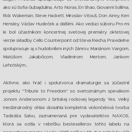
ako sú Sofia Gubajdulina, Arto Noras, En Shao, Giovanni Sollima,
Rick Wakeman, Steve Hackett, Miroslav Vitouš, Don Airey, Ken
Hensley, Václav Hudeček a ďalšími. Ako vedúci súboru Pro-mi
le bol účastníkom koncertnej svetovej premiéry oktetovej
verzie skladby Cello Counterpoint od Steva Reicha. Pravidelne
spolupracuje aj s hudobníkmi iných žánrov, Mariánom Vargom,
Matúšom Jakabčicom, Vladimírom Mertom, Jankom
Lehotským...
Aktívne, ako hráč i spolutvorca dramaturgie sa zúčastnil
projektu "Tribute to Freedom" so svetoznámym spevákom
Jonom Andersonom z britskej rockovej legendy Yes. Veľký
medzinárodný ohlas dosiahla kompletná violončelová tvorba
Tadeáša Salvu, zaznamenaná pre vydavateľstvo NAXOS,
ktorá sa ocitla v rebríčku bestesellerov tohto labelu na