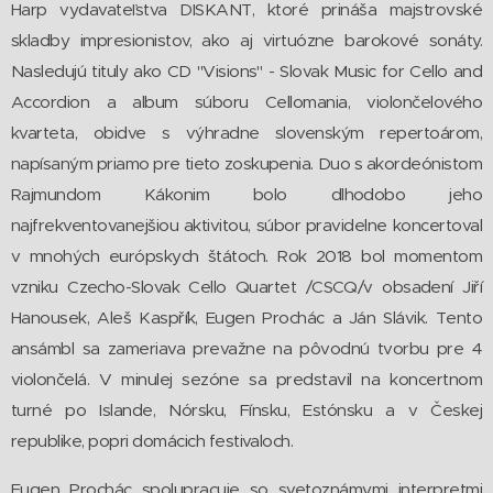
Harp vydavateľstva DISKANT, ktoré prináša majstrovské
skladby impresionistov, ako aj virtuózne barokové sonáty.
Nasledujú tituly ako CD "Visions" - Slovak Music for Cello and
Accordion a album súboru Cellomania, violončelového
kvarteta, obidve s výhradne slovenským repertoárom,
napísaným priamo pre tieto zoskupenia. Duo s akordeónistom
Rajmundom Kákonim bolo dlhodobo jeho
najfrekventovanejšiou aktivitou, súbor pravidelne koncertoval
v mnohých európskych štátoch. Rok 2018 bol momentom
vzniku Czecho-Slovak Cello Quartet /CSCQ/v obsadení Jiří
Hanousek, Aleš Kaspřík, Eugen Prochác a Ján Slávik. Tento
ansámbl sa zameriava prevažne na pôvodnú tvorbu pre 4
violončelá. V minulej sezóne sa predstavil na koncertnom
turné po Islande, Nórsku, Fínsku, Estónsku a v Českej
republike, popri domácich festivaloch.
Eugen Prochác spolupracuje so svetoznámymi interpretmi