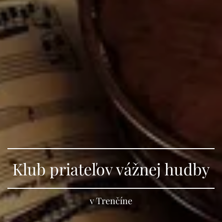
Klub priateľov vážnej hudby
v Trenčíne