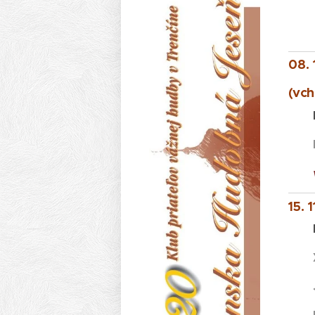
08. 
(vch
Kon
Pet
15. 
Kon