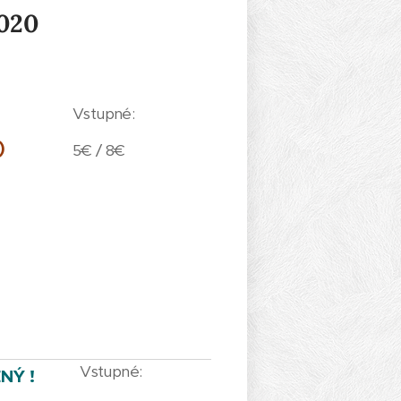
2020
Vstupné:
)
5€ / 8€
Vstupné:
NÝ !