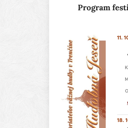
Program fest
11. 
(v
K
Mar
Oks
18. 