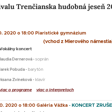
ivalu Trenčianska hudobná jeseň 
10. 2020 o 18:00 Piaristické gymnázium
chod z Mierového námestia
Vokálny koncert
soprán
laudia Dernerová -
barytón
ek Pobuda -
klavír
ana Zvineková -
viac o programe
viac o interpretoch
KONCERT ZRUŠE
10. 2020 o 18:00 Galéria Vážka
-