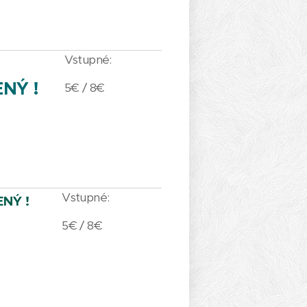
Vstupné:
NÝ !
5€ / 8€
Vstupné:
NÝ !
5€ / 8€