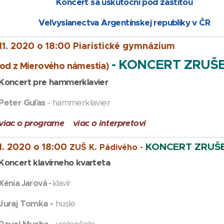
Koncert sa uskutoční pod záštitou
Veľvyslanectva Argentínskej republiky v ČR
11. 2020 o 18:00 Piaristické gymnázium
- KONCERT ZRUŠE
od z Mierového námestia)
cert pre hammerklavier
er Guľas
- hammerklavier
viac o programe viac o interpretovi
KONCERT ZRUŠE
11. 2020 o 18:00
ZUŠ K. Pádivého -
cert klavírneho kvarteta
Xénia Jarová -
klavír
Juraj Tomka -
husle
Pavol Mucha -
violončelo