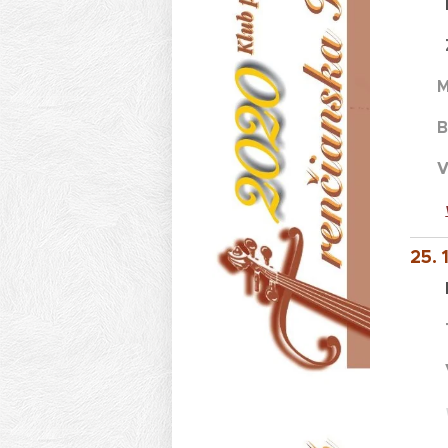
Kon
Žil
Miro
Bib
25. 
Kon
Tan