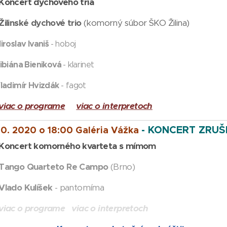
cert dychového tria
inské dychové trio
(komorný súbor ŠKO Žilina)
slav Ivaniš
-
hoboj
iána Bieniková
-
klarinet
V
ladimír Hvizdák
-
fagot
viac o programe
viac o interpretoch
- KONCERT ZRUŠ
10. 2020 o 18:00 Galéria Vážka
cert komorného kvarteta s mímom
go Quarteto Re Campo
(Brno)
Vlado Kulíšek
- pantomíma
viac o programe viac o interpretoch