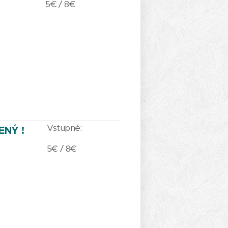
5€ / 8€
Vstupné:
ENÝ !
5€ / 8€