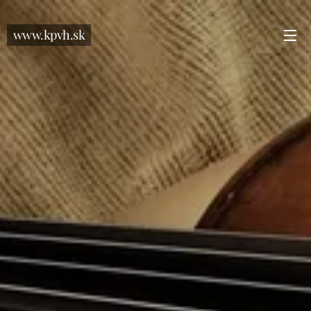
www.kpvh.sk