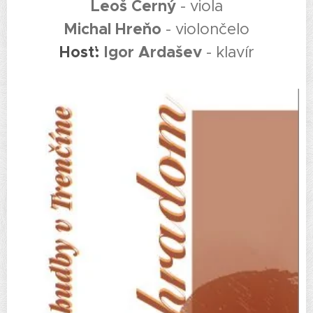
Leoš Černý
- viola
Michal Hreňo
- violončelo
Hosť:
Igor Ardašev
- klavír