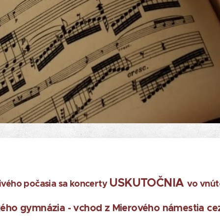
USKUTOČNIA
ivého počasia sa koncerty
vo vnút
ckého gymnázia
- vchod z Mierového námestia cez