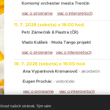
Komorný orchester mesta Trenčín
viac o programe
viac o interpretoch
11. 7. 2026
(sobota)
o 16:00 hod.
Petr Zámečník & Piastra (ČR)
Vlado Kulíšek
-
Moda Tango projekt
viac o programe
viac o interpretoch
18. 7. 2026
(sobota)
o 16:00 hod
Ana Vyparinová Krsmanovič
- akordeón
Eugen Prochác
- violončelo
viac o programe
viac o interpretoch
25. 7. 2026
(sobota)
o 16:00 hod.
ečnosť našich stránok. Tým vám