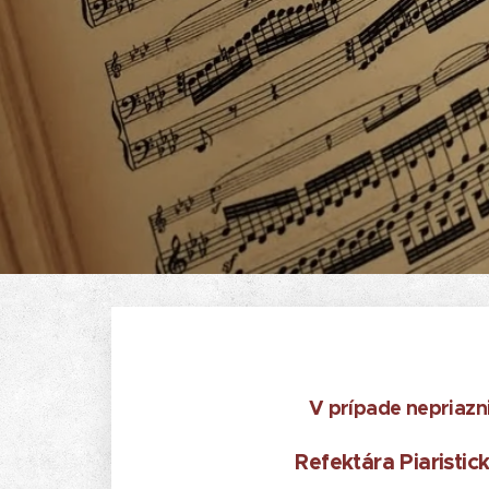
V prípade nepriazn
Refektára Piaristi