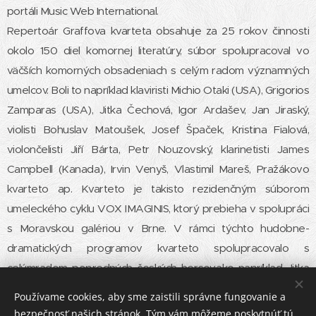
portáli Music Web International.
Repertoár Graffova kvarteta obsahuje za 25 rokov činnosti
okolo 150 diel komornej literatúry, súbor spolupracoval vo
väčších komorných obsadeniach s celým radom významných
umelcov. Boli to napríklad klaviristi Michio Otaki (USA), Grigorios
Zamparas (USA), Jitka Čechová, Igor Ardašev, Jan Jiraský,
violisti Bohuslav Matoušek, Josef Špaček, Kristina Fialová,
violončelisti Jiří Bárta, Petr Nouzovský, klarinetisti James
Campbell (Kanada), Irvin Venyš, Vlastimil Mareš, Pražákovo
kvarteto ap. Kvarteto je takisto rezidenčným súborom
umeleckého cyklu VOX IMAGINIS, ktorý prebieha v spolupráci
s Moravskou galériou v Brne. V rámci týchto hudobne-
dramatických programov kvarteto spolupracovalo s
celýmradom popredných českých hercov,ako napríklad Jitka
Molavcová, Alfred Strejček, Jan Kačer, Josef Somr, Vladimír
Používame cookies, aby sme zaistili správne fungovanie a
Krátký, Saša Rašilov, Otakar Brousek ml. ap.
bezpečnosť našich stránok. Tým vám môžeme poskytnúť tú