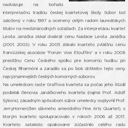
nadväzuje na bohatú
interpretačnú tradíciu českej kvartetovej školy. Súbor bol
založený v roku 1997 a ocenený celým radom laureátskych
titulov na medzinárodných súťažiach. Za interpretáciu kvartet
Leoša Janáčka získal dvakrát cenu Nadácie Leoša Janáčka
(2001, 2003). V roku 2005 získalo kvarteto zvláštnu cenu
francúzskej asociácie "Forum Voix Etouffés" a v roku 2008
prestížnu Cenu Českého spolku pre komornú hudbu pri
Českej filharmónii a zaradilo sa po bok držiteľov tejto ceny,
najvýznamnejších českých komorných súborov.
Na umeleckom raste Graffova kvarteta sa počas jeho štúdií
podieľali členovia Janáčkoveho kvarteta (najmä Prof. Adolf
Sýkora), zásadným spôsobom súbor umelecky ovplyvnil Prof.
JerryHorner(člen slávneho amerického Fine Arts Quartet), s
ktorým kvarteto spolupracovalo v rokoch 2006 až 2017.
Kvarteto satakisto opakovane zúčastnilo celého radu