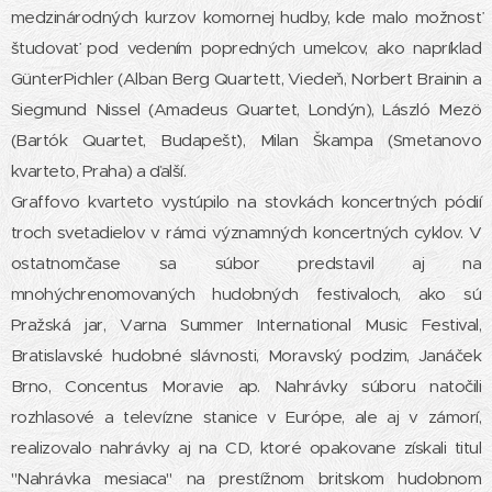
medzinárodných kurzov komornej hudby, kde malo možnosť
študovať pod vedením popredných umelcov, ako napríklad
GünterPichler (Alban Berg Quartett, Viedeň, Norbert Brainin a
Siegmund Nissel (Amadeus Quartet, Londýn), László Mezö
(Bartók Quartet, Budapešť), Milan Škampa (Smetanovo
kvarteto, Praha) a ďalší.
Graffovo kvarteto vystúpilo na stovkách koncertných pódií
troch svetadielov v rámci významných koncertných cyklov. V
ostatnomčase sa súbor predstavil aj na
mnohýchrenomovaných hudobných festivaloch, ako sú
Pražská jar, Varna Summer International Music Festival,
Bratislavské hudobné slávnosti, Moravský podzim, Janáček
Brno, Concentus Moravie ap. Nahrávky súboru natočili
rozhlasové a televízne stanice v Európe, ale aj v zámorí,
realizovalo nahrávky aj na CD, ktoré opakovane získali titul
"Nahrávka mesiaca" na prestížnom britskom hudobnom