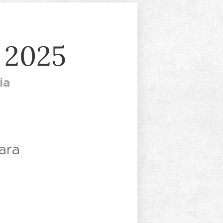
. 2025
ia
tara