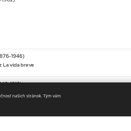
1876-1946)
 La vida breve
842-1912)
ečnosť našich stránok. Tým vám
ns
(1835-1921)
ondo capriccioso