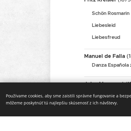
Schön Rosmarin
Liebesleid
Liebesfreud
Manuel de Falla
(
Danza Española z
Jules Massenet
(1
Thais
Používame cookies, aby sme zaistili správne fungovanie a bezp
môžeme poskytnúť tú najlepšiu skúsenosť z ich návštevy.
Camille Saint-Sa
ë
Introduction a R