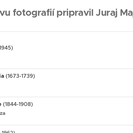
u fotografií pripravil
Juraj Ma
-1945)
ia
(1673-1739)
e
(1844-1908)
za
-1962)