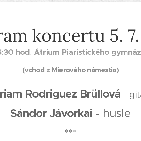
am koncertu 5. 7
6:30 hod. Átrium Piaristického gymnáz
(vchod z Mierového námestia)
riam Rodriguez Br
ü
llová
- gi
Sándor Jávorkai
- husle
***