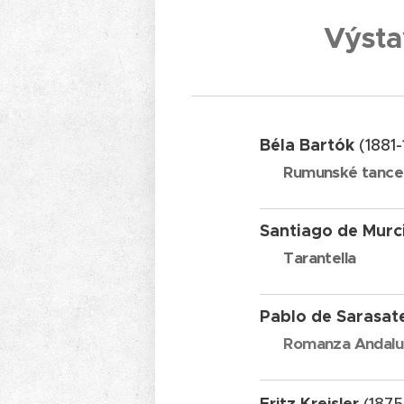
Výstav
Béla Bartók
(1881
Rumunské tance
Santiago de Murc
Tarantella
Pablo de Sarasat
Romanza Andalu
Fritz Kreisler
(1875