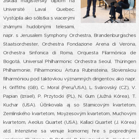
získala magisterský diplom na
Université Laval Quebec.
Vystúpila ako sólistka s viacerými
známymi hudobnými telesami,
napr. s Jerusalem Symphony Orchestra, Brandenburgisches
Staatsorchester, Orchestra Fondazione Arena di Verona,
Orchestra Sinfonica di Roma, Orquesta Filarmónica de
Bogotá, Universal Philharmonic Orchestra Seoul, Thüringen
Philharmonie, Filharmoniou Artura Rubinsteina, Slovenskou
filharmóniou pod taktovkou významných dirigentov, ako napr.
H. Griffiths (GB), C. Moral (Peru/USA), L. Svárovský (CZ), V.
Papian (Izrael), P. Przytocki (PL), N. Gum (Južná Kórea), T.
Kuchar (USA). Účinkovala aj so Stamicovým kvartetom,
Zemlinského kvartetom, Moyzesovým kvartetom, Muchovým
kvartetom, Aeolus Quartet (USA), Kallaci Quartet (J. Kórea)
atd. Intenzívne sa venuje komornej hre s poprednými