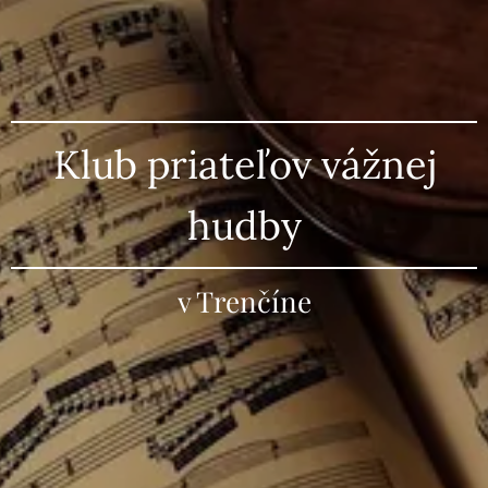
Klub priateľov vážnej
hudby
v Trenčíne