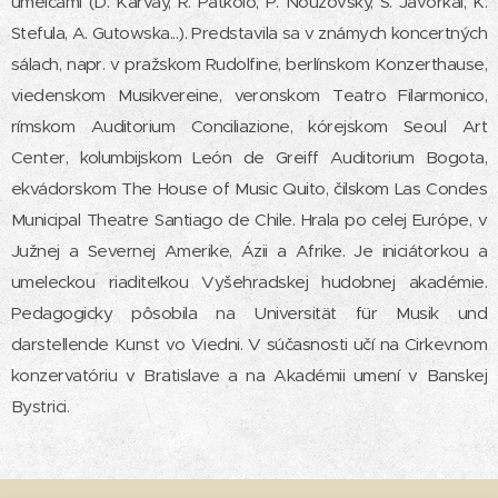
umelcami (D. Karvay, R. Patkoló, P. Nouzovský, S. Jávorkai, K.
Stefula, A. Gutowska...). Predstavila sa v známych koncertných
sálach, napr. v pražskom Rudolfine, berlínskom Konzerthause,
viedenskom Musikvereine, veronskom Teatro Filarmonico,
rímskom Auditorium Conciliazione, kórejskom Seoul Art
Center, kolumbijskom León de Greiff Auditorium Bogota,
ekvádorskom The House of Music Quito, čilskom Las Condes
Municipal Theatre Santiago de Chile. Hrala po celej Európe, v
Južnej a Severnej Amerike, Ázii a Afrike. Je iniciátorkou a
umeleckou riaditeľkou Vyšehradskej hudobnej akadémie.
Pedagogicky pôsobila na Universität für Musik und
darstellende Kunst vo Viedni. V súčasnosti učí na Cirkevnom
konzervatóriu v Bratislave a na Akadémii umení v Banskej
Bystrici.