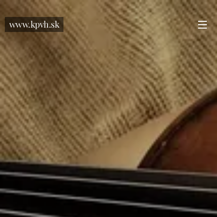
www.kpvh.sk