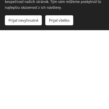
bezpečnosť našich stránok. Tým vám môžeme poskytnúť tú
najlepšiu skúsenosť z ich návštevy.
Prijať nevyhnutné
Prijať všetko