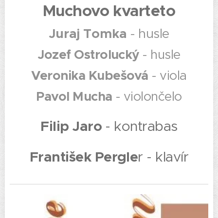
Muchovo kvarteto
Juraj Tomka
- husle
Jozef Ostrolucký
- husle
Veronika Kubešová
- viola
Pavol Mucha
- violončelo
Filip Jaro
- kontrabas
František Pergle
r - klavír