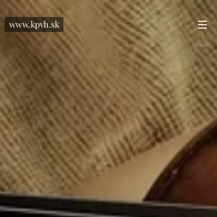
www.kpvh.sk