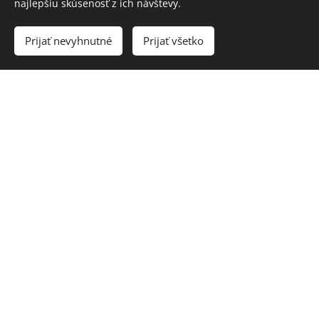
najlepšiu skúsenosť z ich návštevy.
2017
Prijať nevyhnutné
Prijať všetko
18:00 hod. Hotel Elizabeth
Komorný koncert - Slavonic duo
Andrej Baran (husle) , Adam Marec (gitara)
Niccolò Paganini (1782 - 1840)
Centone di Sonata
Sonáta pre husle a gitaru č. 1
George Friedrich Händel (1685 -
1759)
Sonáta pre husle a gitaru a mol