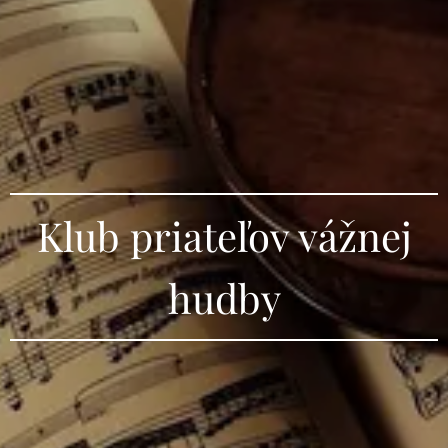
Klub priateľov vážnej
hudby