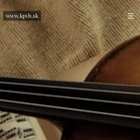
www.kpvh.sk