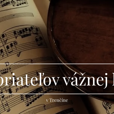
priateľov vážnej
v Trenčíne