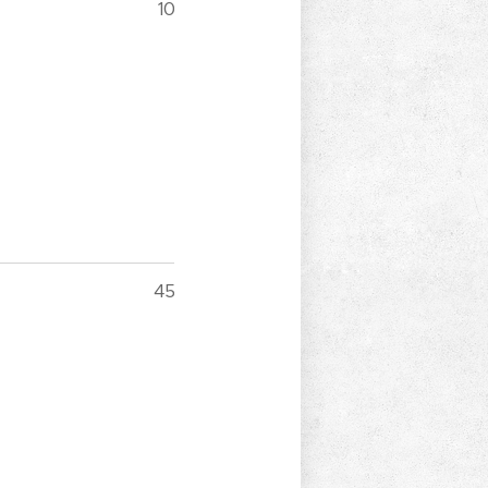
10´
45´