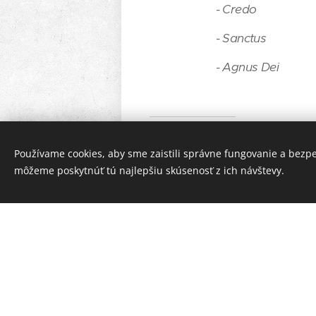
- Credo
- Sanctus
- Agnus Dei
Obsaden
Používame cookies, aby sme zaistili správne fungovanie a bezp
Peter Z
môžeme poskytnúť tú najlepšiu skúsenosť z ich návštevy.
Michal 
Gabriel
Adam S