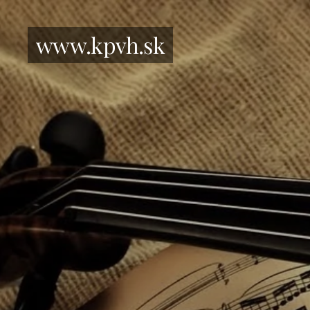
www.kpvh.sk