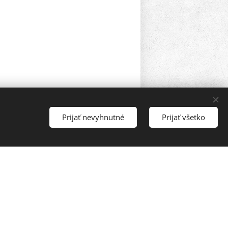
Prijať nevyhnutné
Prijať všetko
ončelo
ne
ne