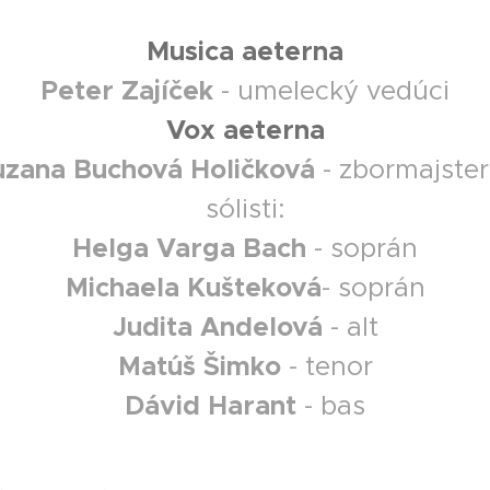
Musica aeterna
Peter Zajíček
- umelecký vedúci
Vox aeterna
uzana Buchová Holičková
- zbormajste
sólisti:
Helga Varga Bach
- soprán
Michaela Kušteková
- soprán
Judita Andelová
- alt
Matúš Šimko
- tenor
Dávid Harant
- bas