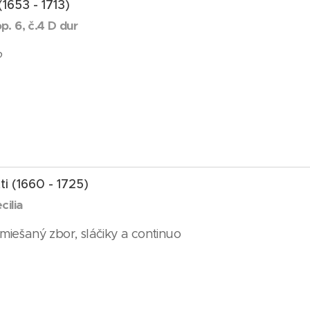
(1653 - 1713)
. 6, č.4 D dur
o
ti (1660 - 1725)
cilia
 miešaný zbor, sláčiky a continuo