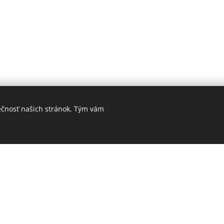
Ján Gréner
ie:
- viola
ečnosť našich stránok. Tým vám
ajíček
Michaela Čibová
- husle
- viol
Klas
Ján Prievozník
- husle
- violo
 Szathmáry
Peter Guľas
- husle
- organ
zendrei
Jakub Mitrík
- husle
- chitarro