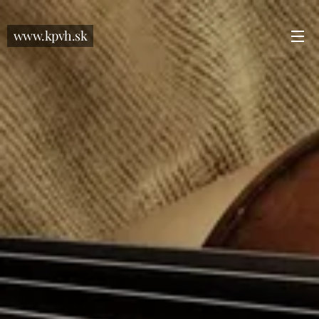
www.kpvh.sk