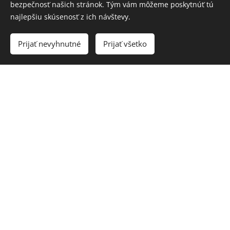
bezpečnosť našich stránok. Tým vám môžeme poskytnúť tú
najlepšiu skúsenosť z ich návštevy.
Prijať nevyhnutné
Prijať všetko
Franz Liszt (1811- 1886)
6 Consolations
1. Andante con moto
2. Unpivo più mosso
3. Lento placido
4. Quasi Adagio
5. Andantino
6. Allegretto sempre cantabile