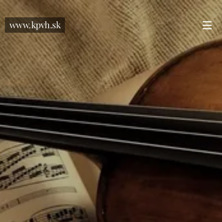
www.kpvh.sk