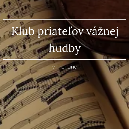
Klub priateľov vážnej
hudby
v Trenčíne