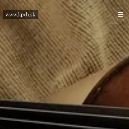
www.kpvh.sk