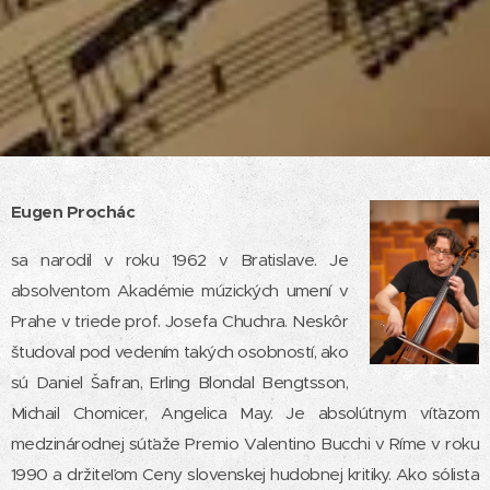
Eugen Prochác
sa narodil v roku 1962 v Bratislave. Je
absolventom Akadémie múzických umení v
Prahe v triede prof. Josefa Chuchra. Neskôr
študoval pod vedením takých osobností, ako
sú Daniel Šafran, Erling Blondal Bengtsson,
Michail Chomicer, Angelica May. Je absolútnym víťazom
medzinárodnej súťaže Premio Valentino Bucchi v Ríme v roku
1990 a držiteľom Ceny slovenskej hudobnej kritiky. Ako sólista