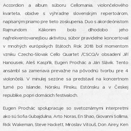
Accordion a album súboru Cellomania, violončelového
kvarteta, obidve s výhradne slovenským repertoárom,
napísaným priamo pre tieto zoskupenia. Duo s akordeónistom
Rajmundom Kákonim bolo dlhodobo jeho
najfrekventovanejšiou aktivitou, súbor pravidelne koncertoval
v mnohých európskych štátoch. Rok 2018 bol momentom
vzniku Czecho-Slovak Cello Quartet /CSCQ/v obsadení Jiří
Hanousek, Aleš Kaspřík, Eugen Prochác a Ján Slávik. Tento
ansámbl sa zameriava prevažne na pôvodnú tvorbu pre 4
violončelá. V minulej sezóne sa predstavil na koncertnom
turné po Islande, Nórsku, Fínsku, Estónsku a v Českej
republike, popri domácich festivaloch.
Eugen Prochác spolupracuje so svetoznámymi interpretmi
ako sú Sofia Gubajdulina, Arto Noras, En Shao, Giovanni Sollima,
Rick Wakeman, Steve Hackett, Miroslav Vitouš, Don Airey, Ken