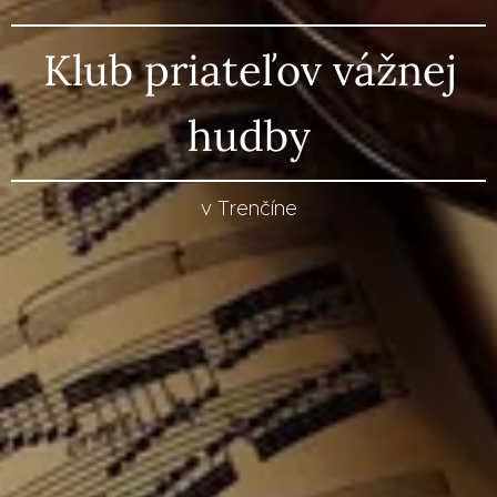
Klub priateľov vážnej
hudby
v Trenčíne