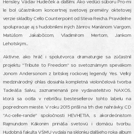
Hensley, Václav Hudeček a ďalšími. Ako vedúci súboru Pro-mi
le bol účastníkom koncertnej svetovej premiéry oktetovej
verzie skladby Cello Counterpoint od Steva Reicha. Pravidelne
spolupracuje aj s hudobníkmi iných žánrov, Mariánom Vargom,
Matúšom Jakabčicom, Vladimírom Mertom, Jankom
Lehotským...
Aktívne, ako hráč i spolutvorca dramaturgie sa zúčastnil
projektu "Tribute to Freedom" so svetoznámym spevákom
Jonom Andersonom z britskej rockovej legendy Yes. Veľký
medzinárodný ohlas dosiahla kompletná violončelová tvorba
Tadeáša Salvu, zaznamenaná pre vydavateľstvo NAXOS,
ktorá sa ocitla v rebríčku bestesellerov tohto labelu na
poprednom mieste. V roku 2015 prišli na trh dve nahrávky. CD
"Ac-celle-rande" spoločnosti HEVHETIA, s akordeónistom
Rajmundom Kákonim prináša svetovú i domácu tvorbu.
Hudobná fakulta VŚMU vydala na sklonku ďalšieho roka album