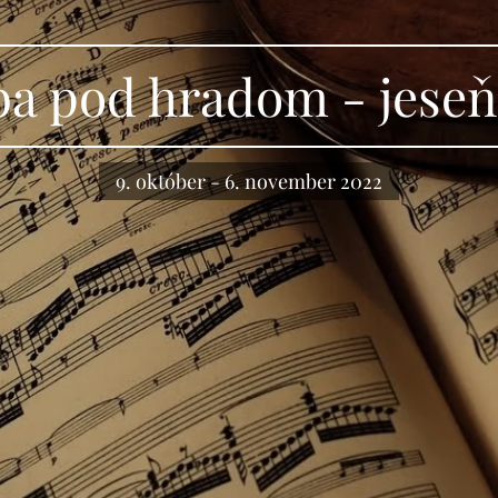
a pod hradom - jeseň
9. október - 6. november 2022