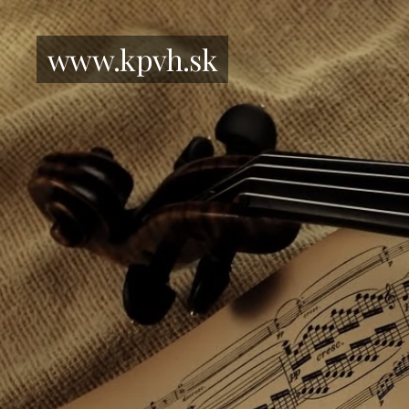
www.kpvh.sk