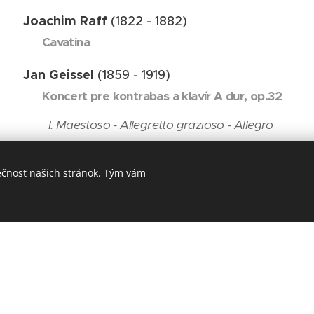
Joachim Raff
(1822 - 1882)
Cavatina
Jan Geissel
(1859 - 1919)
Koncert pre kontrabas a klavír A dur, op.32
I. Maestoso - Allegretto grazioso - Allegro
II. Adagio - Un poco animato
ečnosť našich stránok. Tým vám
III. Allegro molto
Vojta Kuchynka
(1871 - 1942)
Fantázia na témy Smetanových opier
Viac o interpretoch . 