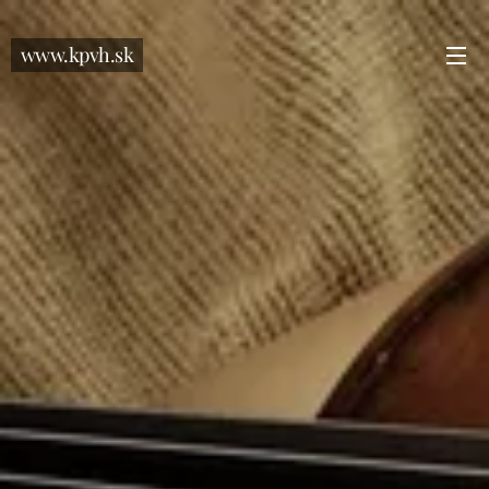
www.kpvh.sk