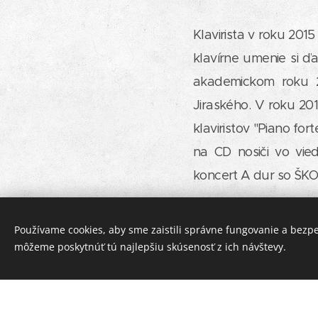
Klavirista v roku 20
klavírne umenie si ď
akademickom roku 
Jiraského. V roku 20
klaviristov "Piano fo
na CD nosiči vo vie
koncert A dur so ŠKO
Nágelov pódiový pr
Používame cookies, aby sme zaistili správne fungovanie a bezp
emocionálnej zaanga
môžeme poskytnúť tú najlepšiu skúsenosť z ich návštevy.
ovládania nástroja c
obsahovou plnosťou.
Mladý umelec je aktí