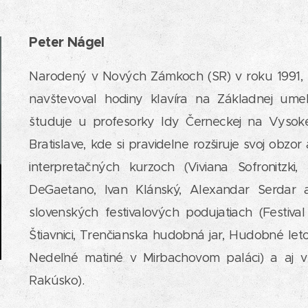
Peter Nágel
Narodený v Nových Zámkoch (SR) v roku 1991, 
navštevoval hodiny klavíra na Základnej ume
študuje u profesorky Idy Černeckej na Vysok
Bratislave, kde si pravidelne rozširuje svoj obzo
interpretačných kurzoch (Viviana Sofronitzki,
DeGaetano, Ivan Klánský, Alexandar Serdar a 
slovenských festivalových podujatiach (Festiv
Štiavnici, Trenčianska hudobná jar, Hudobné leto
Nedeľné matiné v Mirbachovom paláci) a aj v 
Rakúsko).