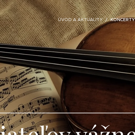
ÚVOD A AKTUALITY
KONCERTY
iateľov vážn