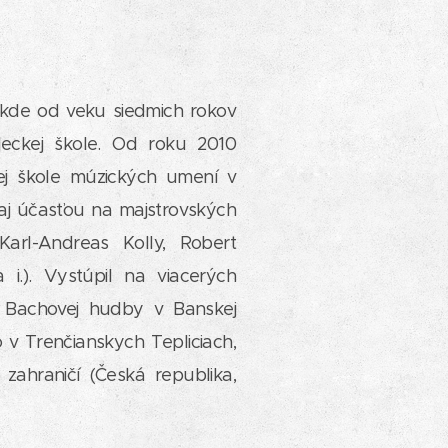
kde od veku siedmich rokov
leckej škole. Od roku 2010
ej škole múzických umení v
r aj účasťou na majstrovských
 Karl-Andreas Kolly, Robert
i.). Vystúpil na viacerých
al Bachovej hudby v Banskej
 v Trenčianskych Tepliciach,
zahraničí (Česká republika,