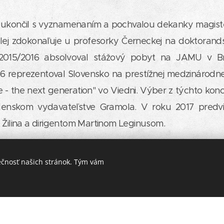
15 ukončil s vyznamenaním a pochvalou dekanky magist
alej zdokonaľuje u profesorky Černeckej na doktorand
2015/2016 absolvoval stážový pobyt na JAMU v B
16 reprezentoval Slovensko na prestížnej medzinárodn
rte - the next generation" vo Viedni. Výber z týchto kon
denskom vydavateľstve Gramola. V roku 2017 predvie
 Žilina a dirigentom Martinom Leginusom.
ejav pôsobí vďaka jeho mimoriadnej profesionáln
ečnosť našich stránok. Tým vám
žovanosti veľmi suverénne. Jeho hra je okrem virt
harakteristická aj sugestívnou prácou s klavírnym 
vny aj v oblasti štvorručnej hry a hry na dvoch klavír