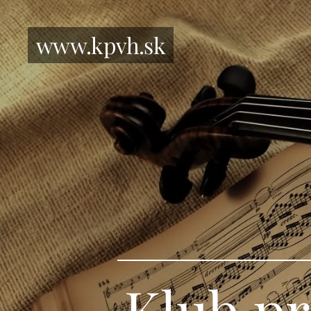
www.kpvh.sk
Klub pr