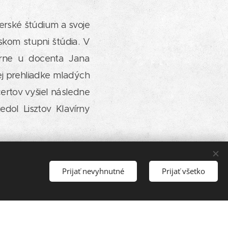
erské štúdium a svoje
skom stupni štúdia. V
rne u docenta Jana
ej prehliadke mladých
certov vyšiel následne
dol Lisztov Klavírny
ej výbave a hlbokej
uozity a komplexného
Prijať nevyhnutné
Prijať všetko
zvukom, plasticitou a
och. Spolu so Zuzanou