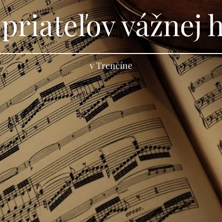
 priateľov vážnej 
v Trenčíne