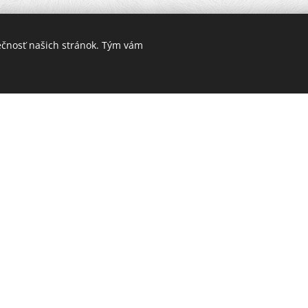
4 absolvoval doktorandské štúdium na Katedre hud
ečnosť našich stránok. Tým vám
 umelecké doktorandské štúdium na Katedre kláves
riede profesora Jána Vladimíra Michalku.
gicky pôsobí na Vysokej umeleckej škole múzických
tína Filozofa v Nitre a Súkromnom konzervatóriu v
ých i komorných hráčov a venuje sa bohatej koncertn
ne spolupracuje so Slovenskou filharmóniou, Slove
morným orchestrom Žilina. V jeho repertoári je mo
adieb všetkých štýlových období až po súčasnosť. Šp
ela slovenských autorov, z ktorých viaceré aj premiér
é CD s organovou tvorbou východoslovenských skladat