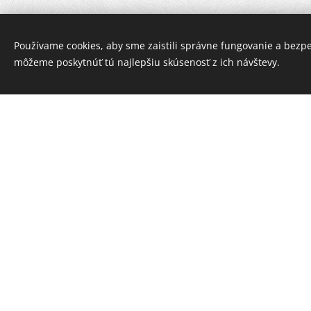
V rokoch 2009 – 201
Používame cookies, aby sme zaistili správne fungovanie a bezp
rokoch 2015 – 2019
môžeme poskytnúť tú najlepšiu skúsenosť z ich návštevy.
VŠMU v Bratislave v t
V súčasnosti pedago
Univerzite Konštan
vyhľadávaných sólov
zahraničí. Pravidel
zborom a Štátnym ko
široké spektrum skl
zaujímajú organové di
vydané jeho profilov