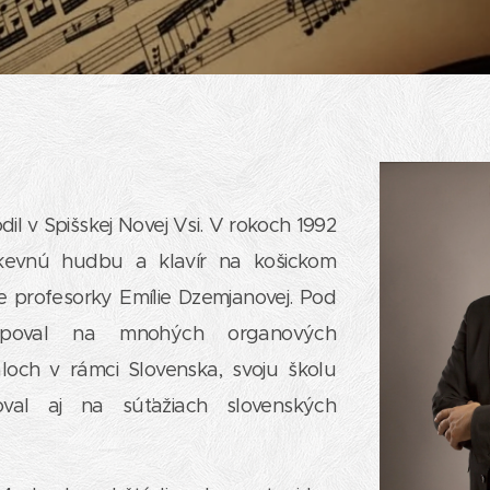
il v Spišskej Novej Vsi. V rokoch 1992
rkevnú hudbu a klavír na košickom
de profesorky Emílie Dzemjanovej. Pod
upoval na mnohých organových
aloch v rámci Slovenska, svoju školu
oval aj na súťažiach slovenských