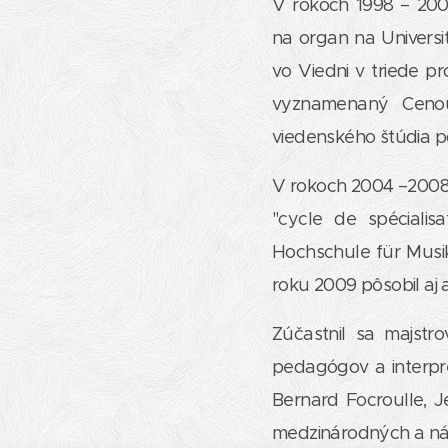
V rokoch 1998 – 200
na organ na Universi
vo Viedni v triede p
vyznamenaný Cenou 
viedenského štúdia p
V rokoch 2004 –2008 
"cycle de spécialis
Hochschule für Musi
roku 2009 pôsobil aj 
Zúčastnil sa majst
pedagógov a interpre
Bernard Focroulle, J
medzinárodných a ná