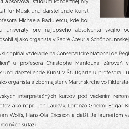
4 absolvoval štúdium koncertnej hry
tät für Musik und darstellende Kunst
rofesora Michaela Radulescu, kde bol
univerzity pre najlepšieho absolventa svojho o
ôsobil aj ako organista v Sacré Cœur a Schönbrunnskej
si dopĺňal vzdelanie na Conservatoire National de Rég
ation" u profesora Christophe Mantouxa, zároveň v s
k und darstellende Kunst v Štuttgarte u profesora 
ako organista a zbormajster v Martinskirche vo Fildersta
rovských interpretačných kurzov pod vedením reno
tov, ako napr. Jon Laukvik, Lorenzo Ghielmi, Edgar Kr
ean Wolfs, Hans-Ola Ericsson a ďalší. Je laureátom
rodných súťaží.