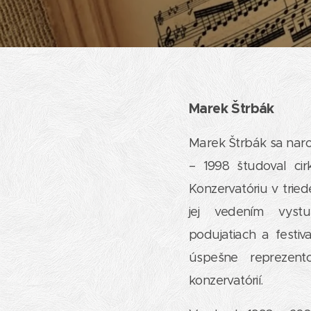
Marek Štrbák
Marek Štrbák sa narod
– 1998 študoval ci
Konzervatóriu v trie
jej vedením vyst
podujatiach a festiv
úspešne reprezent
konzervatórií.