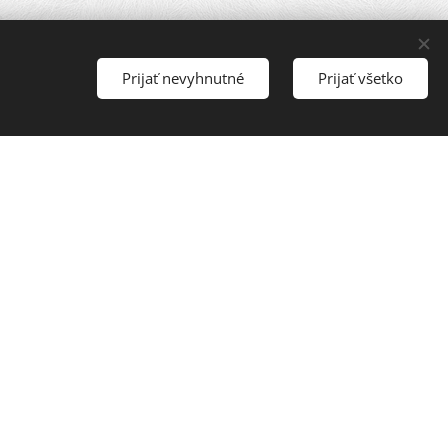
by PF UKF v Nitre, v
ovych nástrojov HTF
Prijať nevyhnutné
Prijať všetko
 umení v Bratislave,
 Nitre. Patrí medzi
ej činnosti doma i v
nským filharmonickým
žné nájsť mimoriadne
eciálne miesto v ňom
oval. V roku 2019 bolo
eľov.