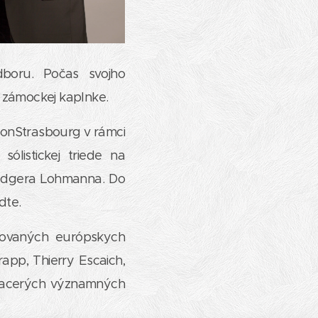
dboru. Počas svojho
 zámockej kaplnke.
ionStrasbourg v rámci
ólistickej triede na
Ludgera Lohmanna. Do
dte.
movaných európskych
app, Thierry Escaich,
 viacerých významných