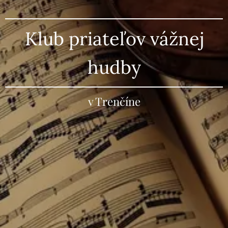
Klub priateľov vážnej
hudby
v Trenčíne