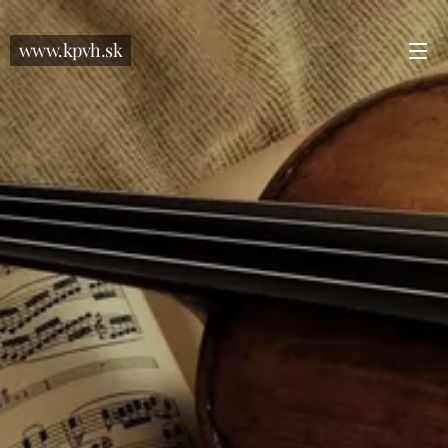
www.kpvh.sk