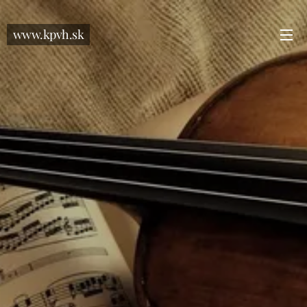
www.kpvh.sk