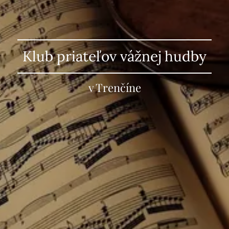
Klub priateľov vážnej hudby
v Trenčíne