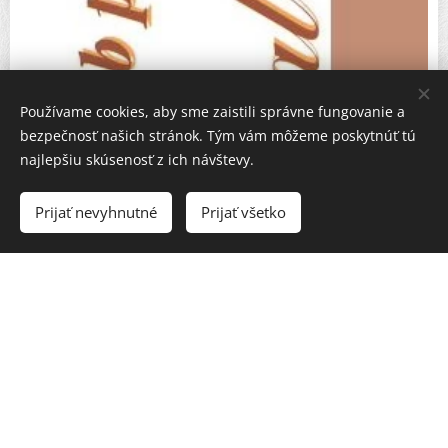
Používame cookies, aby sme zaistili správne fungovanie a
bezpečnosť našich stránok. Tým vám môžeme poskytnúť tú
najlepšiu skúsenosť z ich návštevy.
Prijať nevyhnutné
Prijať všetko