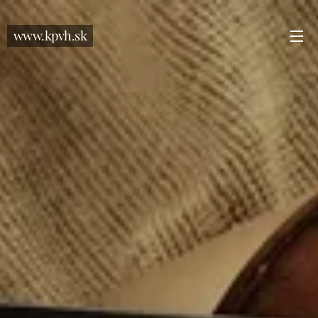
www.kpvh.sk