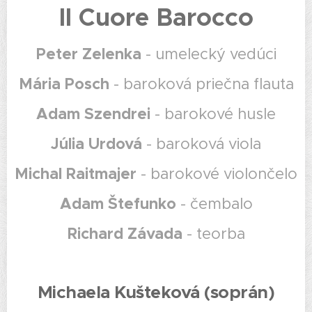
Il Cuore Barocco
Peter Zelenka
-
umelecký vedúci
Mária Posch
- baroková priečna flauta
Adam Szendrei
- barokové husle
Júlia Urdová
- baroková viola
Michal Raitmajer
- barokové violončelo
Adam Štefunko
- čembalo
Richard Závada
- teorba
Michaela Kušteková (soprán)