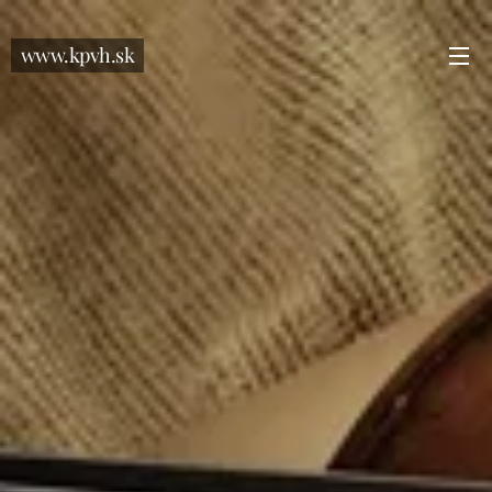
www.kpvh.sk