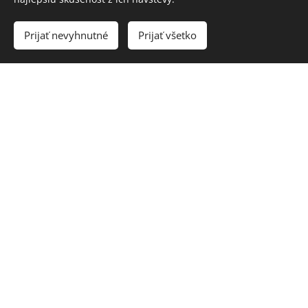
Prijať nevyhnutné
Prijať všetko
Georg Philipp Telemann
(1681
– 1767)
Ouverture-Suite e mol, TWV