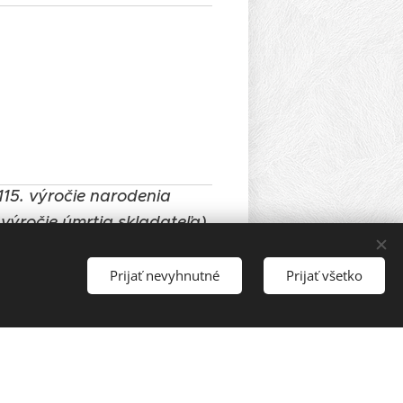
115. výročie narodenia
 výročie úmrtia skladateľa)
Prijať nevyhnutné
Prijať všetko