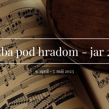
ba pod hradom - jar 
9. apríl - 7. máj 2023