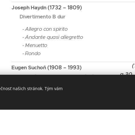
Joseph Haydn
(1732 – 1809)
Divertimento B dur
- Allegro con spirito
- Andante quasi allegretto
- Menuetto
- Rondo
(
Eugen Suchoň
(1908 – 1993)
a 30.
Serenáda op. 5 pre dychové nástroje
ečnosť našich stránok. Tým vám
- Pochod
- Uspávanka
- Scherzo
- Nocturno
- Finale