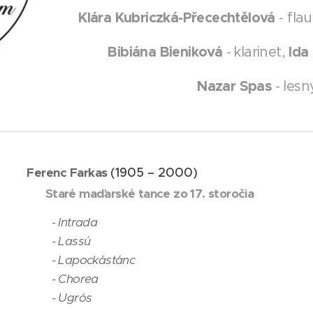
Klára Kubriczká-Přecechtělová
- fla
Bibiána Bieniková
Ida
- klarinet,
Nazar Spas
- lesn
Ferenc Farkas
(1905 – 2000)
Staré maďarské tance zo 17. storočia
-
Intrada
- Lassú
- Lapockástánc
- Chorea
- Ugrós