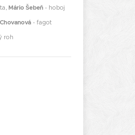
Mário Šebeň
uta,
- hoboj
 Chovanová
- fagot
ý roh