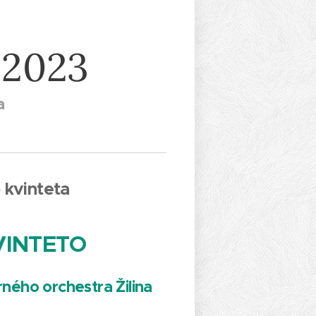
 2023
a
 kvinteta
VINTETO
ého orchestra Žilina