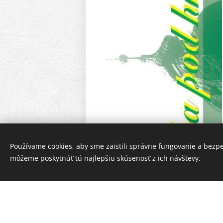
Používame cookies, aby sme zaistili správne fungovanie a bezp
môžeme poskytnúť tú najlepšiu skúsenosť z ich návštevy.