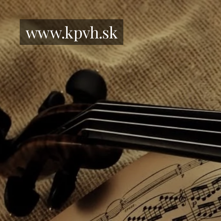
www.kpvh.sk