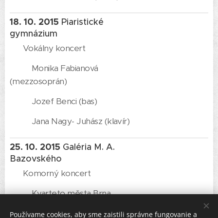
18. 10. 2015
Piaristické
gymnázium
Vokálny koncert
Monika Fabianová
(mezzosoprán)
Jozef Benci (bas)
Jana Nagy- Juhász (klavír)
25. 10. 2015
Galéria M. A.
Bazovského
Komorný koncert
Kvarteto města Brna
František Pergler (klavír)
Používame cookies, aby sme zaistili správne fungovanie a