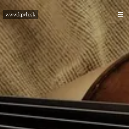
www.kpvh.sk