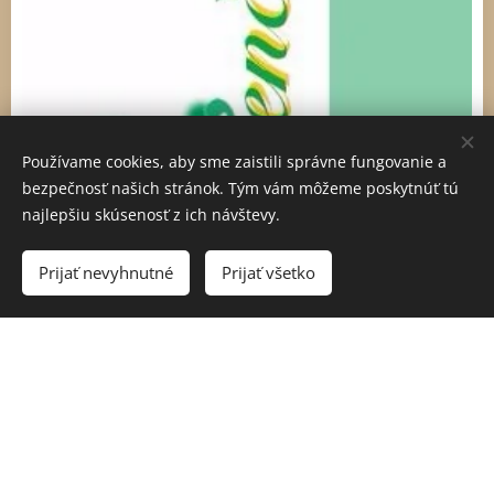
Používame cookies, aby sme zaistili správne fungovanie a
bezpečnosť našich stránok. Tým vám môžeme poskytnúť tú
najlepšiu skúsenosť z ich návštevy.
Prijať nevyhnutné
Prijať všetko
Ludwig van Beethoven (1770-