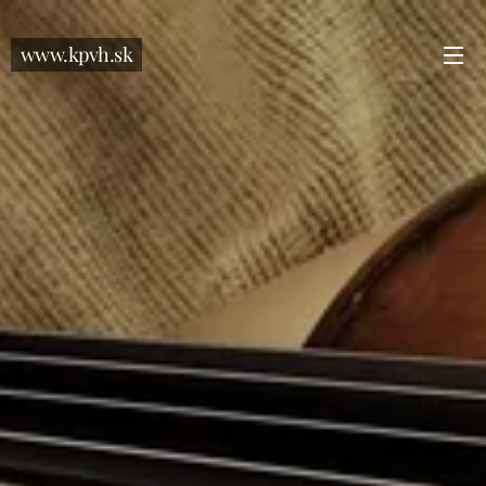
www.kpvh.sk