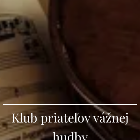
Klub priateľov vážnej
hudby