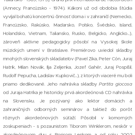
(Annecy, Francúzsko - 1974). Kákoni už od obdobia štúdia
vyvíjal bohatú koncertnú činnosť doma i v zahraničí (Nemecko,
Francúzsko, Rakúsko, Maďarsko, Poľsko, Švédsko, Island,
Holandsko, Vietnam, Taliansko, Rusko, Belgicko, Anglicko...),
zároveň aktívne pedagogicky pôsobí na Vysokej škole
múzických umení v Bratislave. Premiérovo uviedol skladby
mnohých slovenských skladateľov (Pavel Zika, Peter Cón, Juraj
Hatrík, Milan Novák, Ilja Zeljenka, Jozef Gahér, Juraj Pospíšil,
Rudolf Pepucha, Ladislav Kupkovič...), z ktorých viaceré mu boli
priamo dedikované. Jeho nahrávka skladby
Partita giocosa
od Juraja Hatríka je historicky prvá akordeónová CD nahrávka
na Slovensku. Je pozývaný ako lektor domácich a
zahraničných odborných seminárov a taktiež do porôt
rôznych akordeónových súťaží. Pôsobil v komorných
zoskupeniach - s pozaunistom Tiborom Winklerom, neskôr v
akordeónovom duu s Borisom Lenkom a od roku 2002