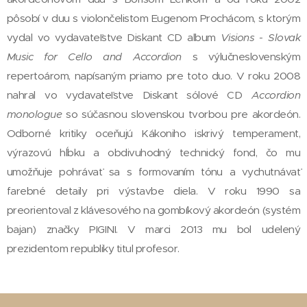
pôsobí v duu s violončelistom Eugenom Prochácom, s ktorým
vydal vo vydavateľstve Diskant CD album
Visions - Slovak
Music for Cello and Accordion
s výlučneslovenským
repertoárom, napísaným priamo pre toto duo. V roku 2008
nahral vo vydavateľstve Diskant sólové CD
Accordion
monologue
so súčasnou slovenskou tvorbou pre akordeón.
Odborné kritiky oceňujú Kákoniho iskrivý temperament,
výrazovú hĺbku a obdivuhodný technický fond, čo mu
umožňuje pohrávať sa s formovaním tónu a vychutnávať
farebné detaily pri výstavbe diela. V roku 1990 sa
preorientoval z klávesového na gombíkový akordeón (systém
bajan) značky PIGINI. V marci 2013 mu bol udelený
prezidentom republiky titul profesor.