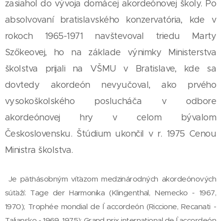
zasiahol do vývoja domácej akordeónovej školy. Po
absolvovaní bratislavského konzervatória, kde v
rokoch 1965-1971 navštevoval triedu Marty
Szőkeovej, ho na základe výnimky Ministerstva
školstva prijali na VŠMU v Bratislave, kde sa
dovtedy akordeón nevyučoval, ako prvého
vysokoškolského poslucháča v odbore
akordeónovej hry v celom bývalom
Československu. Štúdium ukončil v r. 1975 Cenou
Ministra školstva.
Je päťnásobným víťazom medzinárodných akordeónových
súťaží: Tage der Harmonika (Klingenthal, Nemecko - 1967,
1970); Trophée mondial de l ̀accordeón (Riccione, Recanati -
Taliansko - 1969, 1975); Grand prix international de l ̀accordeón