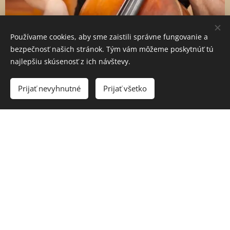
Používame cookies, aby sme zaistili správne fungovanie a
bezpečnosť našich stránok. Tým vám môžeme poskytnúť tú
najlepšiu skúsenosť z ich návštevy.
Prijať nevyhnutné
Prijať všetko
Eugen Prochác (violončelo)
Eugen Prochác sa narodil v roku 1962 v Bratislave.
Je absolventom Akadémie múzických umení v
Prahe v triede prof. Josefa Chuchra. Neskôr
študoval pod vedením takých osobností, akými sú