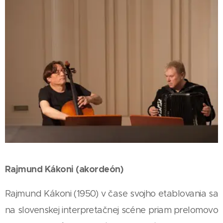
Rajmund Kákoni (akordeón)
Rajmund Kákoni (1950) v čase svojho etablovania sa
na slovenskej interpretačnej scéne priam prelomovo