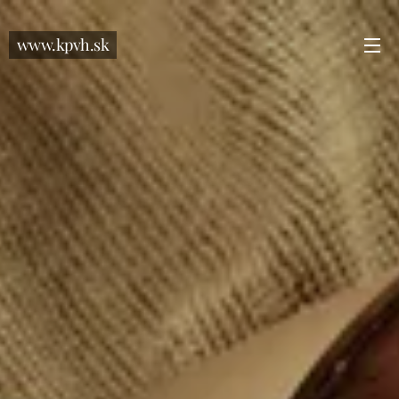
www.kpvh.sk