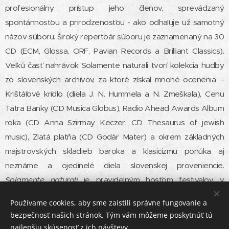
profesionálny prístup jeho členov, sprevádzaný
spontánnosťou a prirodzenosťou - ako odhaľuje už samotný
názov súboru. Široký repertoár súboru je zaznamenaný na 30
CD (ECM, Glossa, ORF, Pavian Records a Brilliant Classics).
Veľkú časť nahrávok Solamente naturali tvorí kolekcia hudby
zo slovenských archívov, za ktoré získal mnohé ocenenia –
Krištáľové krídlo (diela J. N. Hummela a N. Zmeškala), Cenu
Tatra Banky (CD Musica Globus), Radio Ahead Awards Album
roka (CD Anna Szirmay Keczer, CD Thesaurus of jewish
music), Zlatá platňa (CD Godár Mater) a okrem základných
majstrovských skladieb baroka a klasicizmu ponúka aj
neznáme a ojedinelé diela slovenskej proveniencie.
Solamente naturali
je pravidelným hosťom festivalov v
krajinách Európy, Číny a USA.
Používame cookies, aby sme zaistili správne fungovanie a
bezpečnosť našich stránok. Tým vám môžeme poskytnúť tú
najlepšiu skúsenosť z ich návštevy.