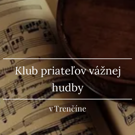
Klub priateľov vážnej
hudby
v Trenčíne