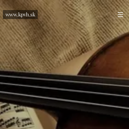
www.kpvh.sk