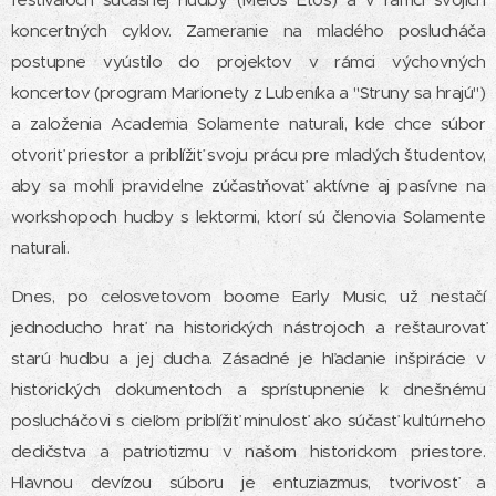
koncertných cyklov. Zameranie na mladého poslucháča
postupne vyústilo do projektov v rámci výchovných
koncertov (program Marionety z Lubeníka a "Struny sa hrajú")
a založenia Academia Solamente naturali, kde chce súbor
otvoriť priestor a priblížiť svoju prácu pre mladých študentov,
aby sa mohli pravidelne zúčastňovať aktívne aj pasívne na
workshopoch hudby s lektormi, ktorí sú členovia Solamente
naturali.
Dnes, po celosvetovom boome Early Music, už nestačí
jednoducho hrať na historických nástrojoch a reštaurovať
starú hudbu a jej ducha. Zásadné je hľadanie inšpirácie v
historických dokumentoch a sprístupnenie k dnešnému
poslucháčovi s cieľom priblížiť minulosť ako súčasť kultúrneho
dedičstva a patriotizmu v našom historickom priestore.
Hlavnou devízou súboru je entuziazmus, tvorivosť a