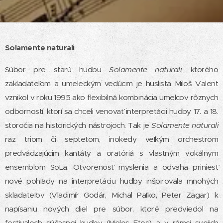
Solamente naturali
Súbor pre starú hudbu
Solamente naturali
, ktorého
zakladateľom a umeleckým vedúcim je huslista Miloš Valent
vznikol v roku 1995 ako flexibilná kombinácia umelcov rôznych
odborností, ktorí sa chceli venovať interpretácii hudby 17. a 18.
storočia na historických nástrojoch. Tak je
Solamente naturali
raz triom či septetom, inokedy veľkým orchestrom
predvádzajúcim kantáty a oratóriá s vlastným vokálnym
ensemblom SoLa. Otvorenosť myslenia a odvaha priniesť
nové pohľady na interpretáciu hudby inšpirovala mnohých
skladateľov (Vladimír Godár, Michal Paľko, Peter Zagar) k
napísaniu nových diel pre súbor, ktoré predviedol na
festivaloch súčasnej hudby (Melos Etos) a v rámci svojich