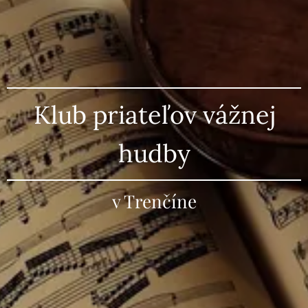
Klub priateľov vážnej
hudby
v Trenčíne