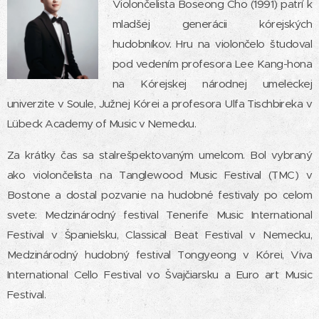
Violončelista Boseong Cho (1991) patrí k
mladšej generácii kórejských
hudobníkov. Hru na violončelo študoval
pod vedením profesora Lee Kang-hona
na Kórejskej národnej umeleckej
univerzite v Soule, Južnej Kórei a profesora Ulfa Tischbireka v
Lübeck Academy of Music v Nemecku.​
Za krátky čas sa stalrešpektovaným umelcom. Bol vybraný
ako violončelista na Tanglewood Music Festival (TMC) v
Bostone a dostal pozvanie na hudobné festivaly po celom
svete: Medzinárodný festival Tenerife Music International
Festival v Španielsku, Classical Beat Festival v Nemecku,
Medzinárodný hudobný festival Tongyeong v Kórei, Viva
International Cello Festival vo Švajčiarsku a Euro art Music
Festival.​