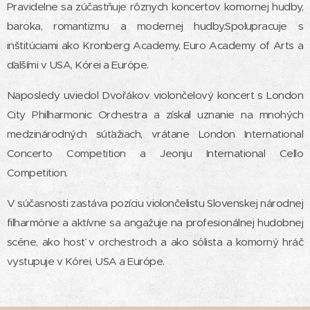
Pravidelne sa zúčastňuje rôznych koncertov komornej hudby,
baroka, romantizmu a modernej hudby.Spolupracuje s
inštitúciami ako Kronberg Academy, Euro Academy of Arts a
ďalšími v USA, Kórei a Európe.
Naposledy uviedol Dvořákov violončelový koncert s London
City Philharmonic Orchestra a získal uznanie na mnohých
medzinárodných súťažiach, vrátane London International
Concerto Competition a Jeonju International Cello
Competition.
V súčasnosti zastáva pozíciu violončelistu Slovenskej národnej
filharmónie a aktívne sa angažuje na profesionálnej hudobnej
scéne, ako hosť v orchestroch a ako sólista a komorný hráč
vystupuje v Kórei, USA a Európe.