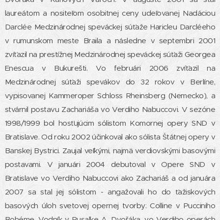
laureátom a nositeľom osobitnej ceny udeľovanej Nadáciou
Darclée Medzinárodnej speváckej súťaže Haricleu Darcléeho
v rumunskom meste Braila a následne v septembri 2001
zvíťazil na prestížnej Medzinárodnej speváckej súťaži Georgea
Enescua v Bukurešti. Vo februári 2006 zvíťazil na
Medzinárodnej súťaži spevákov do 32 rokov v Berlíne,
vypisovanej Kammeroper Schloss Rheinsberg (Nemecko), a
stvárnil postavu Zachariáša vo Verdiho Nabuccovi. V sezóne
1998/1999 bol hosťujúcim sólistom Komornej opery SND v
Bratislave. Od roku 2002 účinkoval ako sólista Štátnej opery v
Banskej Bystrici. Zaujal veľkými, najmä verdiovskými basovými
postavami. V januári 2004 debutoval v Opere SND v
Bratislave vo Verdiho Nabuccovi ako Zachariáš a od januára
2007 sa stal jej sólistom - angažovali ho do ťažiskových
basových úloh svetovej opernej tvorby: Colline v Pucciniho
Bohéme, Vodník v Rusalke A. Dvořáka, vo Verdiho operách