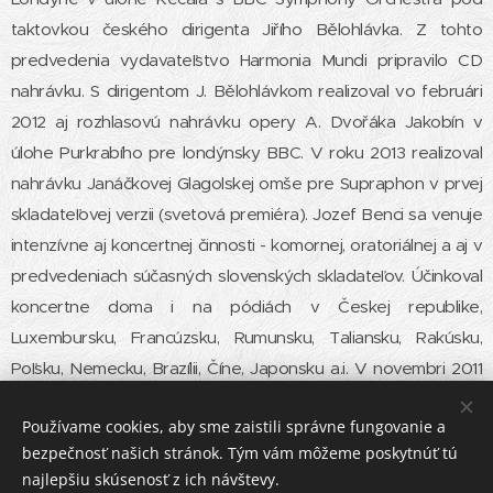
taktovkou českého dirigenta Jiřího Bělohlávka. Z tohto
predvedenia vydavateľstvo Harmonia Mundi pripravilo CD
nahrávku. S dirigentom J. Bělohlávkom realizoval vo februári
2012 aj rozhlasovú nahrávku opery A. Dvořáka Jakobín v
úlohe Purkrabího pre londýnsky BBC. V roku 2013 realizoval
nahrávku Janáčkovej Glagolskej omše pre Supraphon v prvej
skladateľovej verzii (svetová premiéra). Jozef Benci sa venuje
intenzívne aj koncertnej činnosti - komornej, oratoriálnej a aj v
predvedeniach súčasných slovenských skladateľov. Účinkoval
koncertne doma i na pódiách v Českej republike,
Luxembursku, Francúzsku, Rumunsku, Taliansku, Rakúsku,
Poľsku, Nemecku, Brazílii, Číne, Japonsku a.i. V novembri 2011
sa mimoriadne úspešne prezentoval na Bratislavských
Používame cookies, aby sme zaistili správne fungovanie a
hudobných slávnostiach na spoločnom vokálnom recitáli so
bezpečnosť našich stránok. Tým vám môžeme poskytnúť tú
svetovou koloratúrnou hviezdou - sopranistkou Editou
najlepšiu skúsenosť z ich návštevy.
Grúberovou s ktorou v rámci tohto festivalu účinkoval i na