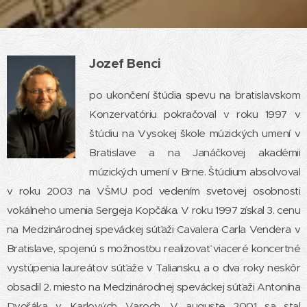
Jozef Benci
po ukončení štúdia spevu na bratislavskom
Konzervatóriu pokračoval v roku 1997 v
štúdiu na Vysokej škole múzických umení v
Bratislave a na Janáčkovej akadémii
múzických umení v Brne. Štúdium absolvoval
v roku 2003 na VŠMU pod vedením svetovej osobnosti
vokálneho umenia Sergeja Kopčáka. V roku 1997 získal 3. cenu
na Medzinárodnej speváckej súťaži Cavalera Carla Vendera v
Bratislave, spojenú s možnosťou realizovať viaceré koncertné
vystúpenia laureátov súťaže v Taliansku, a o dva roky neskôr
obsadil 2. miesto na Medzinárodnej speváckej súťaži Antonína
Dvořáka v Karlových Varoch. V auguste 2001 sa stal