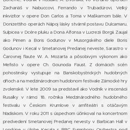
Zachariáš v Nabuccovi, Ferrando v Trubadúrovi, Veľký
inkvizítor v opere Don Carlos a Toma v Maškarnom bále. V
Donizettiho operách Nápoj lásky stvárnil postavu Dulcamaru,
Sulpicea v Dcére pluku a Dona Alfonsa v Lucrezii Borgii. Zaujal
ako Pimen a Boris Godunov v Musorgského diele Boris
Godunov i Kecal v Smetanovej Predanej neveste, Sarastro v
Čarovnej flaute W. A. Mozarta a pôsobivým výkonom ako
Mefisto v opere Ch. Gounoda Faust. Z domácich scén
pohostinsky vystupuje na Banskobystrických hudobných
dňoch a na medzinárodnom hudobnom festivale Zámocké hry
zvolenské. V lete 2009 sa predstavil ako Vodník v inscenácii
Rusalky v rámci 18. ročníka Medzinárodného hudobného
festivalu v Českom Krumlove v amfiteátri s otáčavým
hľadiskom. V roku 2011 s úspechom účinkoval na koncertnom
predvedení Smetanovej Predanej nevesty v Barbican Hall v
Londýne v úlohe Kecala s BBC Symphony Orchestra pod