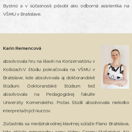
Bystrici a v súčasnosti pôsobí ako odborná asistentka na
VŠMU v Bratislave.
Karin Remencová
absolvovala hru na klavíri na Konzervatóriu v
Košiciach.V štúdiu pokračovala na VŠMU v
Bratislave, kde absolvovala aj doktorandské
štúdium. Doktorandské štúdium tiež
absolvovala na Pedagogickej fakulte
Univerzity Komenského. Počas štúdií absolvovala niekoľko
interpretačných kurzov.
Zúčastnila sa medzinárodnej klavírnej súťaže Piano Bratislava,
kde získala mimoriadnu cenu Haliny Czerny-Stefańskej. Na