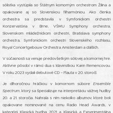
sólistka vystúpila so Štátnym komorným orchestrom Žilina a
opakovane aj so Slovenskou filharmóniou. Ako členka
orchestra sa predstavila v Symfonickom orchestri
Konzervatória v Brne, VŠMU Symphony orchestra,
Slovenskom mládežníckom orchestri, Bratislava symphony
orchestra, Symfonickom orchestri Slovenského rozhlasu,
Royal Concertgebouw Orchestra Amsterdam a ďalších.
V súčasnosti sa venuje predovšetkým sólovej a komornej hre.
Aktívne pôsobí v rámci dua s klaviristkou Karin Remencovou.
V roku 2023 vydali debutové CD – Flauta v 20. storočí.
Je dlhoročnou hráčkou v komornom súbore
Ensemble
Spectrum
, ktorý sa špecializuje na interpretáciu vážnej hudby
20. a 21. storočia. Nahrala s ním niekoľko albumov, ktoré boli
opakovane nominované na cenu Radio Head Awards, v
kategórii Klasická hudba 2021 a Klasická a Experimentálna