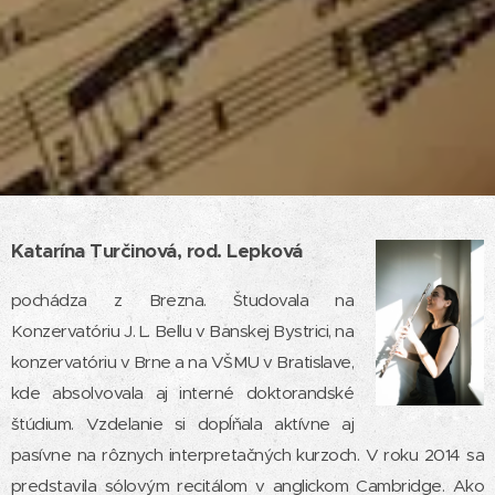
Katarína Turčinová, rod. Lepková
pochádza z Brezna. Študovala na
Konzervatóriu J. L. Bellu v Banskej Bystrici, na
konzervatóriu v Brne a na VŠMU v Bratislave,
kde absolvovala aj interné doktorandské
štúdium. Vzdelanie si dopĺňala aktívne aj
pasívne na rôznych interpretačných kurzoch. V roku 2014 sa
predstavila sólovým recitálom v anglickom Cambridge. Ako