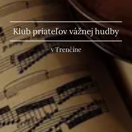
Klub priateľov vážnej hudby
v Trenčíne