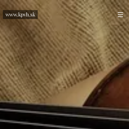
www.kpvh.sk