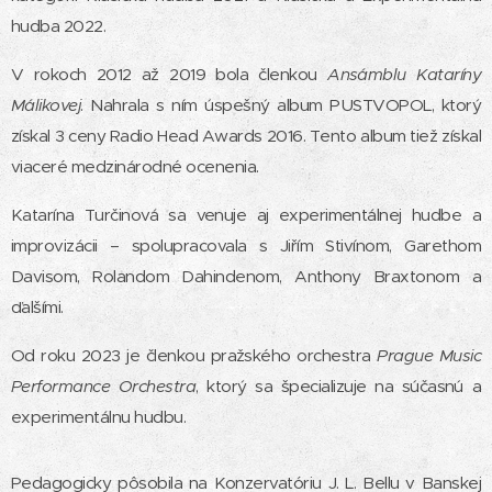
hudba 2022.
V rokoch 2012 až 2019 bola členkou
Ansámblu Kataríny
Málikovej
. Nahrala s ním úspešný album PUSTVOPOL, ktorý
získal 3 ceny Radio Head Awards 2016. Tento album tiež získal
viaceré medzinárodné ocenenia.
Katarína Turčinová sa venuje aj experimentálnej hudbe a
improvizácii – spolupracovala s Jiřím Stivínom, Garethom
Davisom, Rolandom Dahindenom, Anthony Braxtonom a
ďalšími.
Od roku 2023 je členkou pražského orchestra
Prague Music
Performance Orchestra
, ktorý sa špecializuje na súčasnú a
experimentálnu hudbu.
Pedagogicky pôsobila na Konzervatóriu J. L. Bellu v Banskej