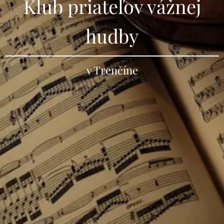
Klub priateľov vážnej
hudby
v Trenčíne