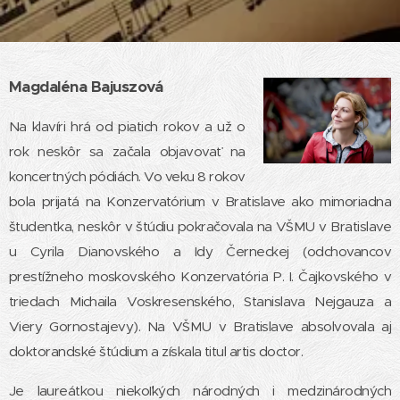
Magdaléna Bajuszová
Na klavíri hrá od piatich rokov a už o
rok neskôr sa začala objavovať na
koncertných pódiách. Vo veku 8 rokov
bola prijatá na Konzervatórium v Bratislave ako mimoriadna
študentka, neskôr v štúdiu pokračovala na VŠMU v Bratislave
u Cyrila Dianovského a Idy Černeckej (odchovancov
prestížneho moskovského Konzervatória P. I. Čajkovského v
triedach Michaila Voskresenského, Stanislava Nejgauza a
Viery Gornostajevy). Na VŠMU v Bratislave absolvovala aj
doktorandské štúdium a získala titul artis doctor.
Je laureátkou niekoľkých národných i medzinárodných