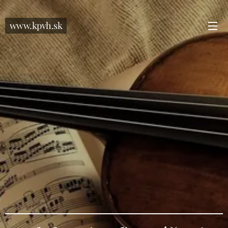
www.kpvh.sk