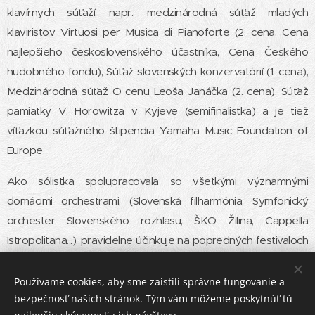
klavírnych súťaží, napr.: medzinárodná súťaž mladých
klaviristov Virtuosi per Musica di Pianoforte (2. cena, Cena
najlepšieho československého účastníka, Cena Českého
hudobného fondu), Súťaž slovenských konzervatórií (1. cena),
Medzinárodná súťaž O cenu Leoša Janáčka (2. cena), Súťaž
pamiatky V. Horowitza v Kyjeve (semifinalistka) a je tiež
víťazkou súťažného štipendia Yamaha Music Foundation of
Europe.
Ako sólistka spolupracovala so všetkými významnými
domácimi orchestrami, (Slovenská filharmónia, Symfonický
orchester Slovenského rozhlasu, ŠKO Žilina, Cappella
Istropolitana...), pravidelne účinkuje na popredných festivaloch
a prehliadkach, realizovala početné nahrávky pre Slovenskú
televíziu a Slovenský rozhlas.
Používame cookies, aby sme zaistili správne fungovanie a
bezpečnosť našich stránok. Tým vám môžeme poskytnúť tú
Jej neustále sa rozširujúci repertoár zahŕňa široké spektrum