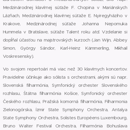
Medzinárodnej klavírnej súťaže F. Chopina v Mariánskych
Lázňach, Medzinárodnej klavírnej súťaže E. Nyiregyháziho v
Krakove, Medzinárodnej súťaže Johanna Nepomuka
Hummela v Bratislave, súťaže Talent roku atď. Vzdelanie si
dopĺňal účasťou na majstrovských kurzoch (Jan Wijn, Abbey
Simon, György Sándor, Karl-Heinz Kämmerling, Mikhail
Voskresensky).
Vo svojom repertoári má viac než 30 klavírnych koncertov.
Pravidelne účinkuje ako sólista s orchestrami, akými sú napr.
Slovenská filharmónia, Symfonický orchester Slovenského
rozhlasu, Štátna filharmónia Košice, Symfonický orchester
Českého rozhlasu, Pražská komorná filharmónia, Filharmonia
Zielonogórska, İzmir State Symphony Orchestra, Antalya
State Symphony Orchestra, Solistes Européens Luxembourg,
Bruno Walter Festival Orchestra, Filharmónia Bohuslava