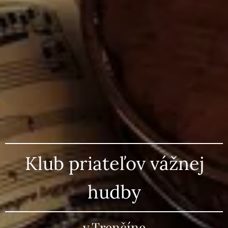
Klub priateľov vážnej
hudby
v Trenčíne