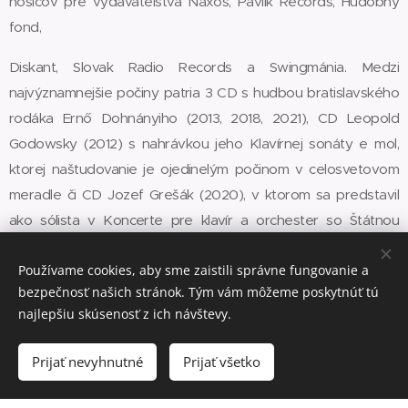
nosičov pre vydavateľstvá Naxos, Pavlík Records, Hudobný
fond,
Diskant, Slovak Radio Records a Swingmánia. Medzi
najvýznamnejšie počiny patria 3 CD s hudbou bratislavského
rodáka Ernő Dohnányiho (2013, 2018, 2021), CD Leopold
Godowsky (2012) s nahrávkou jeho Klavírnej sonáty e mol,
ktorej naštudovanie je ojedinelým počinom v celosvetovom
meradle či CD Jozef Grešák (2020), v ktorom sa predstavil
ako sólista v Koncerte pre klavír a orchester so Štátnou
filharmóniu Košice a tiež ako hudobný režisér albumu.
Používame cookies, aby sme zaistili správne fungovanie a
bezpečnosť našich stránok. Tým vám môžeme poskytnúť tú
Ladislav Fančovič rád siaha po
najlepšiu skúsenosť z ich návštevy.
veľmi náročných a málo hrávaných
skladbách, ktoré sa z dôvodu
Prijať nevyhnutné
Prijať všetko
technickej náročnosti zriedkavo
objavujú v koncertných