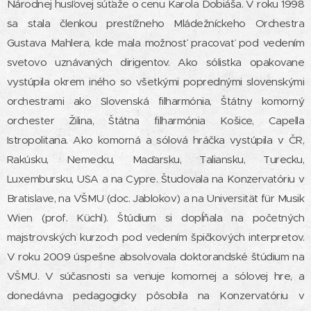
Národnej husľovej súťaže o cenu Karola Dobiáša. V roku 1998
sa stala členkou prestížneho Mládežníckeho Orchestra
Gustava Mahlera, kde mala možnosť pracovať pod vedením
svetovo uznávaných dirigentov. Ako sólistka opakovane
vystúpila okrem iného so všetkými poprednými slovenskými
orchestrami ako Slovenská filharmónia, Štátny komorný
orchester Žilina, Štátna filharmónia Košice, Capella
Istropolitana. Ako komorná a sólová hráčka vystúpila v ČR,
Rakúsku, Nemecku, Maďarsku, Taliansku, Turecku,
Luxembursku, USA a na Cypre. Študovala na Konzervatóriu v
Bratislave, na VŠMU (doc. Jablokov) a na Universität für Musik
Wien (prof. Küchl). Štúdium si dopĺňala na početných
majstrovských kurzoch pod vedením špičkových interpretov.
V roku 2009 úspešne absolvovala doktorandské štúdium na
VŠMU. V súčasnosti sa venuje komornej a sólovej hre, a
donedávna pedagogicky pôsobila na Konzervatóriu v