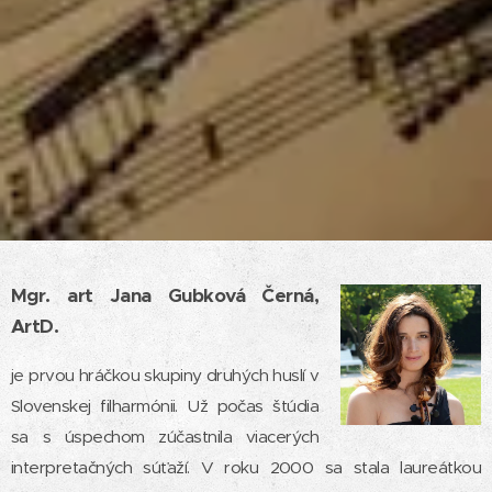
Mgr. art Jana Gubková Černá,
ArtD.
je prvou hráčkou skupiny druhých huslí v
Slovenskej filharmónii. Už počas štúdia
sa s úspechom zúčastnila viacerých
interpretačných súťaží. V roku 2000 sa stala laureátkou