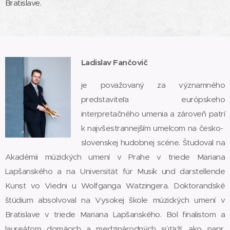
Bratislave.
Ladislav Fančovič
je považovaný za významného
predstaviteľa európskeho
interpretačného umenia a zároveň patrí
k najvšestrannejším umelcom na česko-
slovenskej hudobnej scéne. Študoval na
Akadémii múzických umení v Prahe v triede Mariana
Lapšanského a na Universität für Musik und darstellende
Kunst vo Viedni u Wolfganga Watzingera. Doktorandské
štúdium absolvoval na Vysokej škole múzických umení v
Bratislave v triede Mariana Lapšanského. Bol finalistom a
laureátom domácich a medzinárodných súťaží, ako napr.