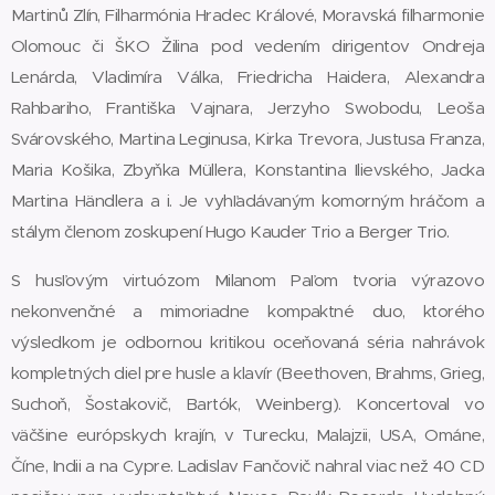
Martinů Zlín, Filharmónia Hradec Králové, Moravská filharmonie
Olomouc či ŠKO Žilina pod vedením dirigentov Ondreja
Lenárda, Vladimíra Válka, Friedricha Haidera, Alexandra
Rahbariho, Františka Vajnara, Jerzyho Swobodu, Leoša
Svárovského, Martina Leginusa, Kirka Trevora, Justusa Franza,
Maria Košika, Zbyňka Müllera, Konstantina Ilievského, Jacka
Martina Händlera a i. Je vyhľadávaným komorným hráčom a
stálym členom zoskupení Hugo Kauder Trio a Berger Trio.
S husľovým virtuózom Milanom Paľom tvoria výrazovo
nekonvenčné a mimoriadne kompaktné duo, ktorého
výsledkom je odbornou kritikou oceňovaná séria nahrávok
kompletných diel pre husle a klavír (Beethoven, Brahms, Grieg,
Suchoň, Šostakovič, Bartók, Weinberg). Koncertoval vo
väčšine európskych krajín, v Turecku, Malajzii, USA, Ománe,
Číne, Indii a na Cypre. Ladislav Fančovič nahral viac než 40 CD