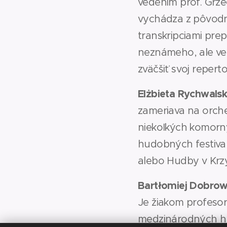
vedením prof. Grze
vychádza z pôvodnýc
transkripciami prep
neznámeho, ale veľ
zväčšiť svoj repert
Elżbieta Rychwals
zameriava na orche
niekoľkých komorný
hudobných festival
alebo Hudby v Krzy
Bartłomiej Dobrow
Je žiakom profeso
medzinárodných hud