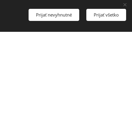
 na sólovej súťaži
nalski, 2. a 3.
Prijať nevyhnutné
Prijať všetko
árodnej súťaži
akými orchestrami
ská filharmónia a
o sú: 4.
cadey Orchestra
endijného
Poľska".
kov. Vyštudovala
 Szymanowského na
mala príležitosť
yński, Alicja