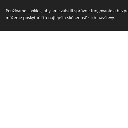
miesto na Medzinár
Používame cookies, aby sme zaistili správne fungovanie a bezp
stredných škôl, 1. 
môžeme poskytnúť tú najlepšiu skúsenosť z ich návštevy.
cena na Westpomera
umenia 21. storočia
ako poľský národný
Inter> Camerata orc
medzinárodný klar
2013, World Music 
programu poľského 
Urszula Barnas
zač
na hudobnej vysok
Hudobnej akadémii 
spolupracovať s odb