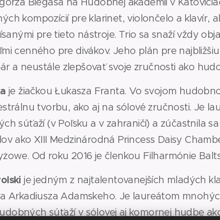
gorza Biegasa na Hudobnej akadémii v Katovicia
h kompozícií pre klarinet, violončelo a klavír, al
ísanými pre tieto nástroje. Trio sa snaží vždy obja
mi cenného pre divákov. Jeho plán pre najbližši
oár a neustále zlepšovať svoje zručnosti ako hudo
ka
je žiačkou Łukasza Franta. Vo svojom hudobno
strálnu tvorbu, ako aj na sólové zručnosti. Je la
ch súťaží (v Poľsku a v zahraničí) a zúčastnila 
ov ako XIII Medzinárodná Princess Daisy Chambe
żowe. Od roku 2016 je členkou Filharmónie Balt
olski
je jedným z najtalentovanejších mladých klar
ra Arkadiusza Adamskeho. Je laureátom mnohýc
obných súťaží v sólovej aj komornej hudbe ako 