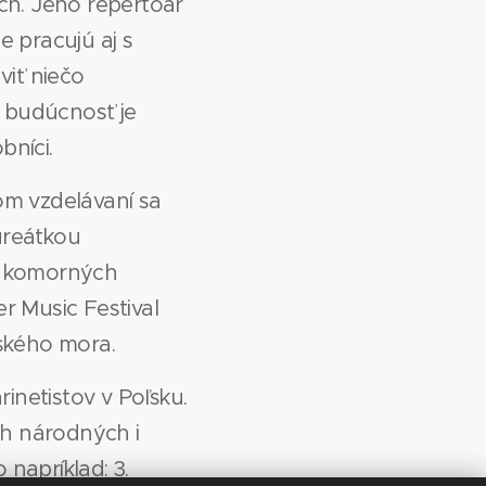
ch. Jeho repertoár
e pracujú aj s
viť niečo
u budúcnosť je
bníci.
m vzdelávaní sa
ureátkou
sa komorných
r Music Festival
ského mora.
inetistov v Poľsku.
h národných i
napríklad: 3.