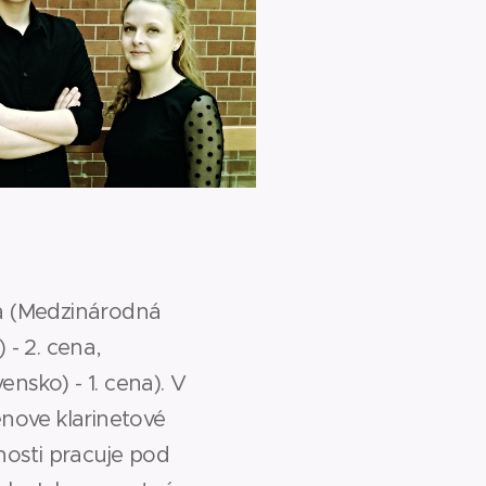
ia (Medzinárodná
 - 2. cena,
ensko) - 1. cena). V
enove klarinetové
snosti pracuje pod