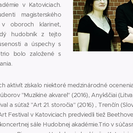
démie v Katoviciach.
denti magisterského
 v oboroch klarinet,
aždý hudobník z tejto
úsenosti a úspechy s
trio bolo založené s
ania.
ch aktivít získalo niektoré medzinárodné ocenen
orov "Muzikinė akvarel" (2016), Anykščiai (Litva)
l a súťaž "Art 21. storočia" (2016) , Trenčín (Slov
t Festival v Katoviciach predviedli tiež Beethov
ej koncertnej sále Hudobnej akadémie.Trio v súča