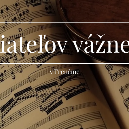
iateľov vážn
v Trenčíne