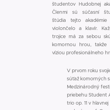
študentov Hudobnej aka
Členmi sú súčasní štu
štúdia tejto akadémie
violončelo a klavír. K
trojice má za sebou sk
komornou hrou, takže 
víziou profesionálneho hr
V prvom roku svoji
súťaž komorných súb
Medzinárodný festiva
priebehu Student Ar
trio op. 11 v hlavn