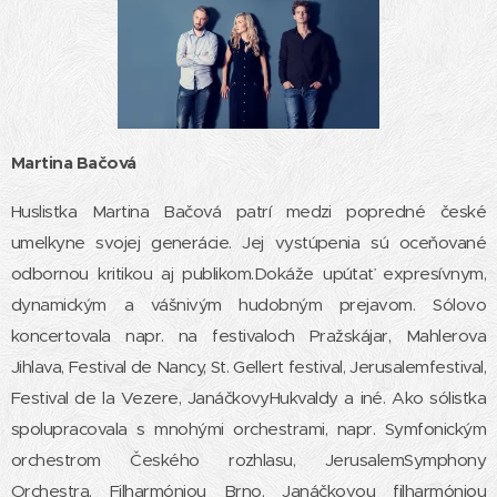
Martina Bačová
Huslistka Martina Bačová patrí medzi popredné české
umelkyne svojej generácie. Jej vystúpenia sú oceňované
odbornou kritikou aj publikom.Dokáže upútať expresívnym,
dynamickým a vášnivým hudobným prejavom. Sólovo
koncertovala napr. na festivaloch Pražskájar, Mahlerova
Jihlava, Festival de Nancy, St. Gellert festival, Jerusalemfestival,
Festival de la Vezere, JanáčkovyHukvaldy a iné. Ako sólistka
spolupracovala s mnohými orchestrami, napr. Symfonickým
orchestrom Českého rozhlasu, JerusalemSymphony
Orchestra, Filharmóniou Brno, Janáčkovou filharmóniou