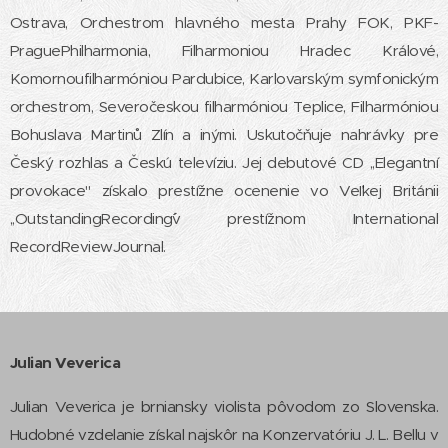
Ostrava, Orchestrom hlavného mesta Prahy FOK, PKF-
PraguePhilharmonia, Filharmoniou Hradec Králové,
Komornoufilharmóniou Pardubice, Karlovarským symfonickým
orchestrom, Severočeskou filharmóniou Teplice, Filharmóniou
Bohuslava Martinů Zlín a inými. Uskutočňuje nahrávky pre
Český rozhlas a Českú televíziu. Jej debutové CD ,,Elegantní
provokace" získalo prestížne ocenenie vo Veľkej Británii
,,OutstandingRecording´´v prestížnom International
RecordReviewJournal.
Julian Veverica
Julian Veverica je brniansky violista pôvodom zo Slovenska.
Hudobné vzdelanie získal najskôr na Konzervatóriu J. L. Bellu v