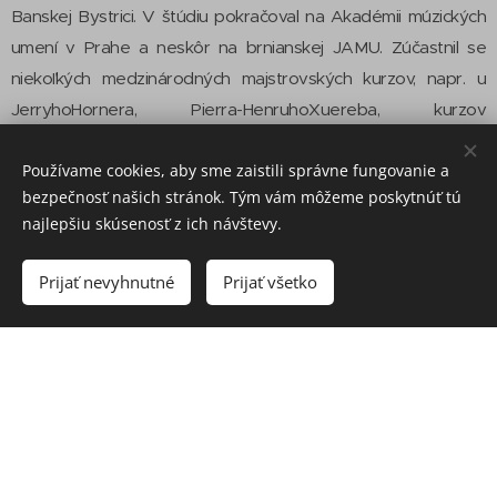
Banskej Bystrici. V štúdiu pokračoval na Akadémii múzických
umení v Prahe a neskôr na brnianskej JAMU. Zúčastnil se
niekoľkých medzinárodných majstrovských kurzov, napr. u
JerryhoHornera, Pierra-HenruhoXuereba, kurzov
usporiadaných Viedenskými filharmonikmi a iných. Komornú
Používame cookies, aby sme zaistili správne fungovanie a
hudbu študoval napr. u Sándora Devicha, Milana Škampu,
bezpečnosť našich stránok. Tým vám môžeme poskytnúť tú
Norberta Brainina, Güntera Pichlera a iných. Bol jedným zo
najlepšiu skúsenosť z ich návštevy.
zakladajúcich členov súboru Eugen Suchoň Quartet, ktorý
okrem intenzívnej koncertnej činnosti nahral celý rad skladieb
Prijať nevyhnutné
Prijať všetko
pre Slovenský rozhlas. Ako sólista spolupracoval so
Symfonickým orchestrom Slovenského rozhlasu, s ktorým
realizoval nahrávky koncertov Bélu Bartóka a Krzysztofa
Pendereckého. V súčasnosti je v angažmáne ako sólo-violista
Filharmónie Brno.