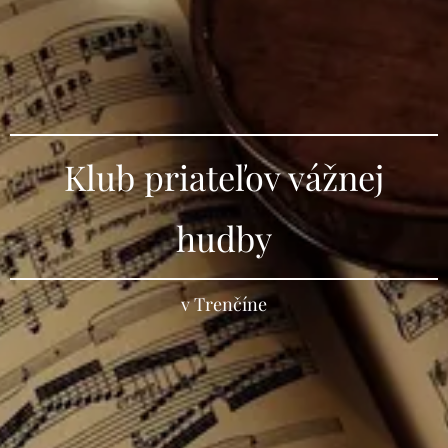
Klub priateľov vážnej
hudby
v Trenčíne