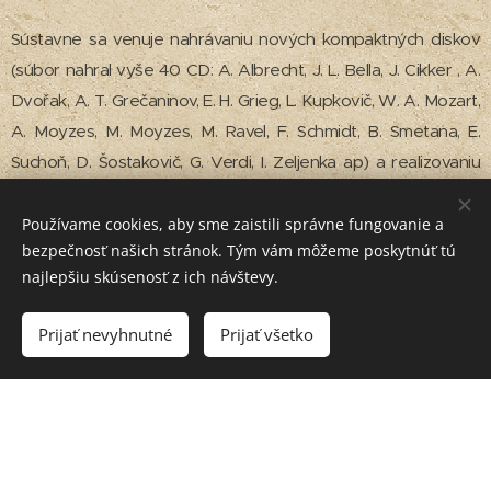
Sústavne sa venuje nahrávaniu nových kompaktných diskov
(súbor nahral vyše 40 CD: A. Albrecht, J. L. Bella, J. Cikker , A.
Dvořak, A. T. Grečaninov, E. H. Grieg, L. Kupkovič, W. A. Mozart,
A. Moyzes, M. Moyzes, M. Ravel, F. Schmidt, B. Smetana, E.
Suchoň, D. Šostakovič, G. Verdi, I. Zeljenka ap) a realizovaniu
nahrávok pre Slovenský rozhlas i zahraničné rozhlasové
spoločnosti. Svoje posledné CD nahralo kvarteto v roku 2015
Používame cookies, aby sme zaistili správne fungovanie a
bezpečnosť našich stránok. Tým vám môžeme poskytnúť tú
pre Hudobný fond s dielami A. Moyzesa, J. Cikkera, L. Burlasa,
najlepšiu skúsenosť z ich návštevy.
D. Martinčeka a R. Bergera.
V priebehu posledných rokov vystúpilo kvarteto na
Prijať nevyhnutné
Prijať všetko
festivaloch Bratislavské hudobné slávnosti, Melos-Étos,
Pražská jar, Nová slovenská hudba, v Bad Kissingene a v
Salzburgu. Počas svojej existencie koncertovalo vo
významných hudobných sálach sveta: Shauspielhaus - Berlin,
Mozarteum - Salzburg, Gewandhaus - Lipsko, Teatro Colon -