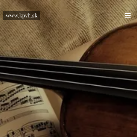
www.kpvh.sk