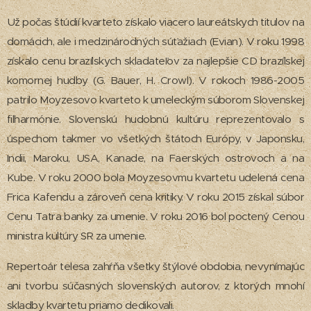
Už počas štúdií kvarteto získalo viacero laureátskych titulov na
domácich, ale i medzinárodných súťažiach (Evian). V roku 1998
získalo cenu brazílskych skladateľov za najlepšie CD brazílskej
komornej hudby (G. Bauer, H. Crowl). V rokoch 1986-2005
patrilo Moyzesovo kvarteto k umeleckým súborom Slovenskej
filharmónie. Slovenskú hudobnú kultúru reprezentovalo s
úspechom takmer vo všetkých štátoch Európy, v Japonsku,
Indii, Maroku, USA, Kanade, na Faerských ostrovoch a na
Kube. V roku 2000 bola Moyzesovmu kvartetu udelená cena
Frica Kafendu a zároveň cena kritiky. V roku 2015 získal súbor
Cenu Tatra banky za umenie. V roku 2016 bol poctený Cenou
ministra kultúry SR za umenie.
Repertoár telesa zahŕňa všetky štýlové obdobia, nevynímajúc
ani tvorbu súčasných slovenských autorov, z ktorých mnohí
skladby kvartetu priamo dedikovali.