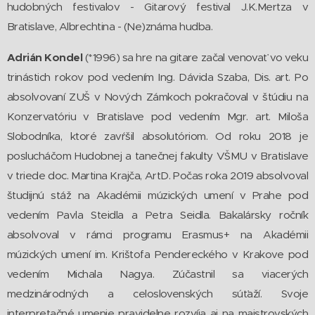
hudobných festivalov - Gitarový festival J.K.Mertza v
Bratislave, Albrechtina - (Ne)známa hudba.
Adrián Kondel
(*1996) sa hre na gitare začal venovať vo veku
trinástich rokov pod vedením Ing. Dávida Szaba, Dis. art. Po
absolvovaní ZUŠ v Nových Zámkoch pokračoval v štúdiu na
Konzervatóriu v Bratislave pod vedením Mgr. art. Miloša
Slobodníka, ktoré zavŕšil absolutóriom. Od roku 2018 je
poslucháčom Hudobnej a tanečnej fakulty VŠMU v Bratislave
v triede doc. Martina Krajča, ArtD. Počas roka 2019 absolvoval
študijnú stáž na Akadémii múzických umení v Prahe pod
vedením Pavla Steidla a Petra Seidla. Bakalársky ročník
absolvoval v rámci programu Erasmus+ na Akadémii
múzických umení im. Krištofa Pendereckého v Krakove pod
vedením Michala Nagya. Zúčastnil sa viacerých
medzinárodných a celoslovenských súťaží. Svoje
interpretačné umenie pravidelne rozvíja aj na majstrovských