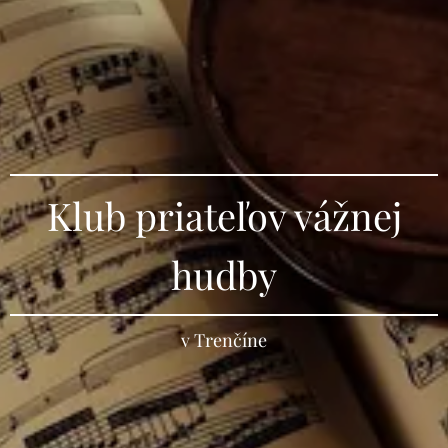
Klub priateľov vážnej
hudby
v Trenčíne