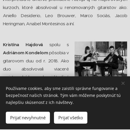
kurzoch, ktoré absolvoval u renomovaných gitaristov ako:
Aniello Desiderio, Leo Brouwer, Marco Sociás, Jacob
Heringman, Anabel Montesinos a iní.
Kristína Hajdová
spolu s
Adriánom Kondelom
pôsobia v
gitarovom duu od r. 2018. Ako
duo absolvovali viaceré
majstrovské kurzy ako aj študijný
pobyt na Akadémii múzických
Používame cookies, aby sme zaistili správne fungovanie a
umení im. Krištofa Pendereckého v Krakove. Koncertne sa
bezpečnosť našich stránok. Tým vám môžeme poskytnúť tú
predstavili vo viacerých slovenských mestách. Ich
najlepšiu skúsenosť z ich návštevy.
interpretačný záber siaha od lutnovej tvorby renesancie až
Prijať nevyhnutné
Prijať všetko
po súčasnú hudbu. Pôvodný gitarový repertoár dopĺňajú aj o
vlastné transkripcie a aranžmány. Hrajú na gitarách japonského