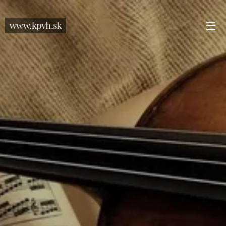
www.kpvh.sk