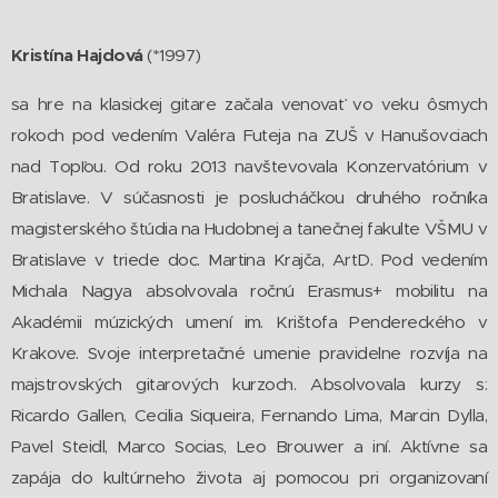
Kristína Hajdová
(*1997)
sa hre na klasickej gitare začala venovať vo veku ôsmych
rokoch pod vedením Valéra Futeja na ZUŠ v Hanušovciach
nad Topľou. Od roku 2013 navštevovala Konzervatórium v
Bratislave. V súčasnosti je poslucháčkou druhého ročníka
magisterského štúdia na Hudobnej a tanečnej fakulte VŠMU v
Bratislave v triede doc. Martina Krajča, ArtD. Pod vedením
Michala Nagya absolvovala ročnú Erasmus+ mobilitu na
Akadémii múzických umení im. Krištofa Pendereckého v
Krakove. Svoje interpretačné umenie pravidelne rozvíja na
majstrovských gitarových kurzoch. Absolvovala kurzy s:
Ricardo Gallen, Cecilia Siqueira, Fernando Lima, Marcin Dylla,
Pavel Steidl, Marco Socias, Leo Brouwer a iní. Aktívne sa
zapája do kultúrneho života aj pomocou pri organizovaní